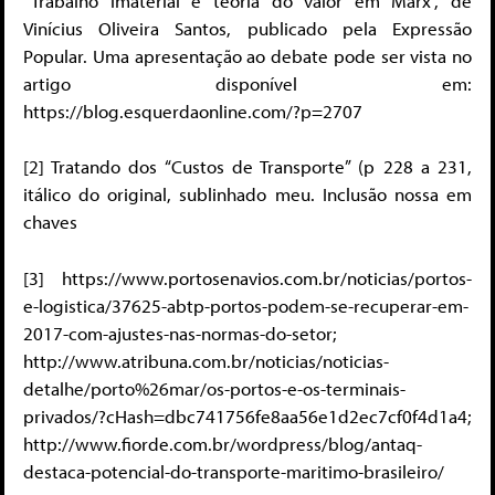
“Trabalho imaterial e teoria do valor em Marx”, de
Vinícius Oliveira Santos, publicado pela Expressão
Popular. Uma apresentação ao debate pode ser vista no
artigo disponível em:
https://blog.esquerdaonline.com/?p=2707
[2] Tratando dos “Custos de Transporte” (p 228 a 231,
itálico do original, sublinhado meu. Inclusão nossa em
chaves
[3] https://www.portosenavios.com.br/noticias/portos-
e-logistica/37625-abtp-portos-podem-se-recuperar-em-
2017-com-ajustes-nas-normas-do-setor;
http://www.atribuna.com.br/noticias/noticias-
detalhe/porto%26mar/os-portos-e-os-terminais-
privados/?cHash=dbc741756fe8aa56e1d2ec7cf0f4d1a4;
http://www.fiorde.com.br/wordpress/blog/antaq-
destaca-potencial-do-transporte-maritimo-brasileiro/