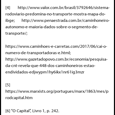
[4] http://www.valor.com.br/brasil/3792646/sistema-
rodoviario-predomina-no-transporte-mostra-mapa-do-
ibge; http://www.penaestrada.com.br/caminhoneiro-
autonomo-e-maioria-dados-sobre-o-segmento-de-
transporte/;
https://www.caminhoes-e-carretas.com/2017/06/cai-o-
numero-de-transportadoras-e.html;
http://www.gazetadopovo.com.br/economia/pesquisa-
da-cnt-revela-que-448-dos-caminhoneiros-estao-
endividados-edjwypm1hy6ikx1nr61ig3mzr
[5]
https://www.marxists.org/portugues/marx/1863/mes/p
rodcapital.htm
[6] “O Capital”, Livro 1, p. 242.