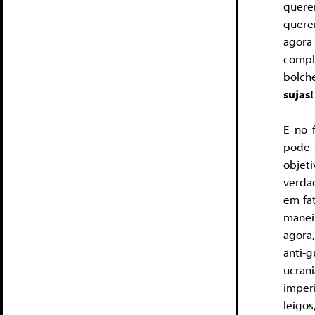
quere
quere
agora
compl
bolch
sujas!
E no 
pode 
objet
verdad
em fa
maneir
agora
anti-g
ucran
imper
leigos