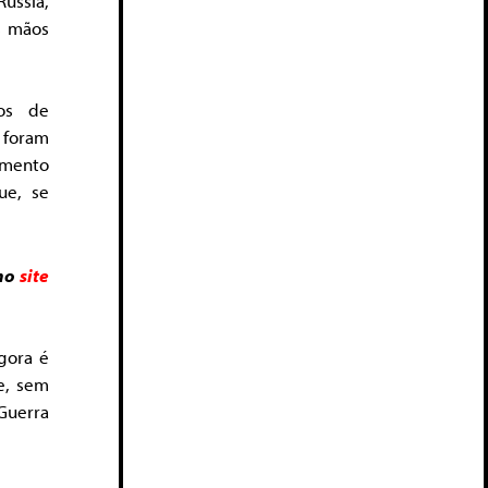
ússia,
as mãos
cos de
 foram
amento
ue, se
 no
site
agora é
e, sem
Guerra