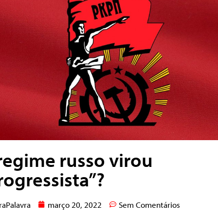
regime russo virou
rogressista”?
raPalavra
março 20, 2022
Sem Comentários