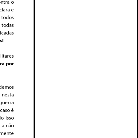
ontra o
clara e
 todos
 todas
dicadas
s!
litares
ra por
odemos
 nesta
guerra
 caso é
do isso
s a não
lmente