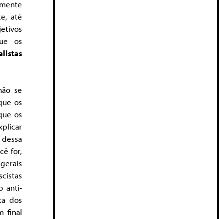
lmente
e, até
etivos
que os
listas
não se
que os
que os
xplicar
 dessa
cê for,
gerais
scistas
 anti-
ta dos
m final