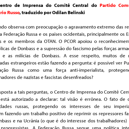
Centro de Imprensa do Comitê Central do
Partido Com
rio Russo
, traduzido por Odilan Belinski
do observa com preocupação o agravamento extremo das re
a Federação Russa e os países ocidentais, principalmente os 
s e os membros da OTAN. O PCOR apoiou o reconhecimen
licas de Donbass e a supressão do fascismo pelas forças arma
a e as milícias de Donbass. A esse respeito, muitos de 
das estrangeiros estão fazendo a pergunta: é possível ver Pu
ação Russa como uma força anti-imperialista, protege
hadores de nazistas e fascistas desenfreados?
sposta a tais perguntas, o Centro de Imprensa do Comitê Cent
está autorizado a declarar: tal visão é errônea. O fato de 
idades russas, protegendo os interesses de seu imperia
m fazendo um trabalho positivo de reprimir os repressores fa
nbass e na Ucrânia (o que é do interesse dos trabalhadores) 
 progressistas. A Federação Russa segue uma política int