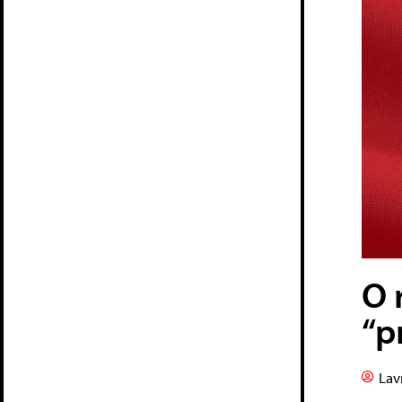
O 
“p
Lav