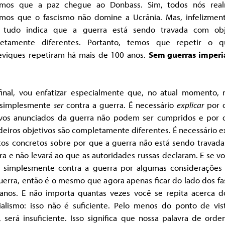
mos que a paz chegue ao Donbass. Sim, todos nós rea
mos que o fascismo não domine a Ucrânia. Mas, infelizment
 tudo indica que a guerra está sendo travada com obj
etamente diferentes. Portanto, temos que repetir o 
eviques repetiram há mais de 100 anos.
Sem guerras imperia
final, vou enfatizar especialmente que, no atual momento, 
simplesmente
ser
contra a guerra. É necessário
explicar
por 
ivos anunciados da guerra não podem ser cumpridos e por 
eiros objetivos são completamente diferentes. É necessário e
tos concretos sobre por que a guerra não está sendo travada
a e não levará ao que as autoridades russas declaram. E se vo
, simplesmente contra a guerra por algumas considerações 
uerra, então é o mesmo que agora apenas ficar do lado dos fa
ianos. E não importa quantas vezes você se repita acerca do
ialismo: isso não é suficiente. Pelo menos do ponto de vis
, será insuficiente. Isso significa que nossa palavra de orde