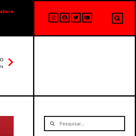
labore
MO
ra