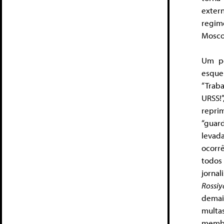
exter
regim
Mosco
Um pe
esque
“Trab
URSS!
repri
“guard
levad
ocorrê
todos
jorna
Rossi
demai
multa
membr