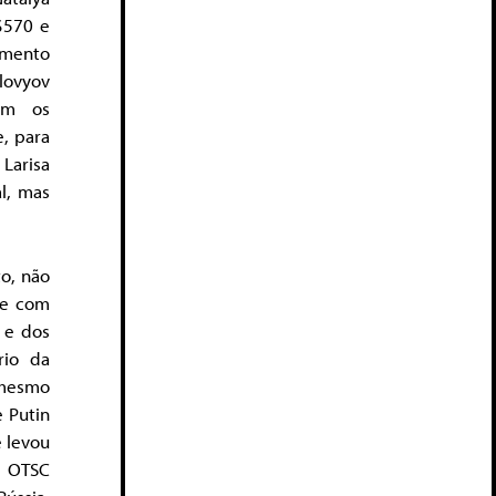
$570 e
umento
olovyov
om os
, para
 Larisa
l, mas
to, não
ie com
a e dos
rio da
 mesmo
 Putin
e levou
r OTSC