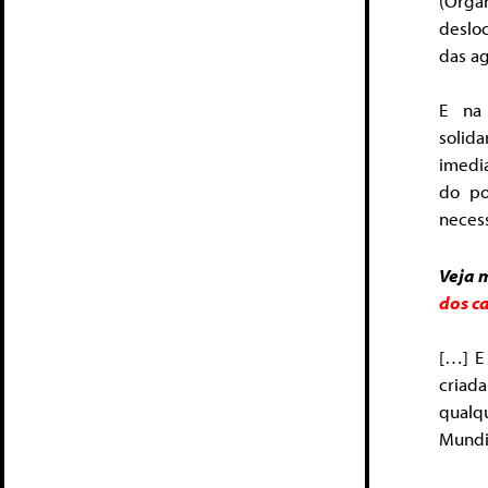
(Orga
desloc
das ag
E na 
solid
imedi
do po
necess
Veja 
dos c
[…] E 
criad
qualq
Mundi