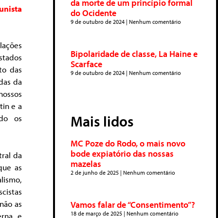
da morte de um princípio formal
unista
do Ocidente
9 de outubro de 2024
Nenhum comentário
lações
Bipolaridade de classe, La Haine e
Estados
Scarface
to das
9 de outubro de 2024
Nenhum comentário
das da
nossos
tin e a
Mais lidos
ndo os
MC Poze do Rodo, o mais novo
bode expiatório das nossas
ral da
mazelas
que as
2 de junho de 2025
Nenhum comentário
lismo,
scistas
não as
Vamos falar de “Consentimento”?
18 de março de 2025
Nenhum comentário
erna e