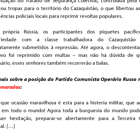
nização do Tratado de Segurança Coletiva), controlada pela R
ou tropas para o território do Cazaquistão, o que libertou 
ências policiais locais para reprimir revoltas populares.
própria Rússia, os participantes dos piquetes pacífi
ariedade com a classe trabalhadora do Cazaquistão
atamente submetidos à repressão. Até agora, o descontent
vo foi reprimido com multas – mas não há dúvida de q
ário, esses senhores também recorrerão a balas.
mais sobre a posição do Partido Comunista Operário Russo
amaradas
:
que ocasião maravilhosa é esta para a histeria militar, que 
a em todo o mundo! Agora toda a burguesia do mundo pod
uer hesitação, preparar-se abertamente para a Terceira 
al. […]