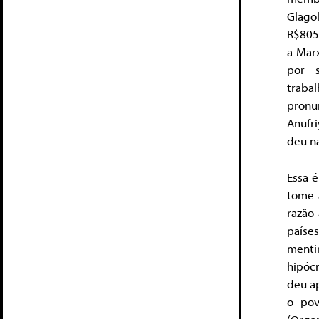
Glago
R$805
a Marx
por 
traba
pronun
Anufr
deu n
Essa é
tome 
razão 
paíse
menti
hipóc
deu ap
o pov