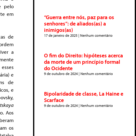
e pelo
ete em
“Guerra entre nós, paz para os
senhores”: de aliados(as) a
inimigos(as)
17 de janeiro de 2025
Nenhum comentário
ças de
 ordem
iver a
O fim do Direito: hipóteses acerca
amente
da morte de um princípio formal
 esses
do Ocidente
9 de outubro de 2024
Nenhum comentário
ária) e
ins de
icos, e
Bipolaridade de classe, La Haine e
ovsky,
Scarface
tskaya
9 de outubro de 2024
Nenhum comentário
ão. Aos
eberam
ram os
atalya