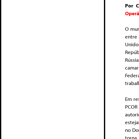
Por 
Operá
O mun
entre 
Unido
Repúb
Rússi
camara
Feder
trabal
Em re
PCOR 
autor
esteja
no Do
torna