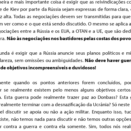
eira e mais importante coisa é exigir que as reivindicações c
 de Kiev por parte da Rússia sejam expressas de forma clara, 
z alta. Todas as negociações devem ser transmitidas para que
m ver como e o que está sendo discutido. O mesmo se aplica a
ociações entre a Rússia e os EUA, a OTAN e a UE, que são de
rra.
Não às negociações nos bastidores pelas costas dos povo
nda é exigir que a Rússia anuncie seus planos políticos e mi
lareza, sem omissões ou ambiguidades.
Não deve haver guer
 de objetivos incompreensíveis e duvidosos!
ente quando os pontos anteriores forem concluídos, p
ir se realmente existem pelo menos alguns objetivos certos
a. Esta guerra pode realmente trazer paz ao Donbass? Esta 
ealmente terminar com a desnazificação da Ucrânia? Só neste
el discutir se apoia ou não a ação militar. Enquanto isso, tu
iste, não temos nada para discutir e não temos outras opçõe
er contra a guerra e contra ela somente. Sim, todos nós rea