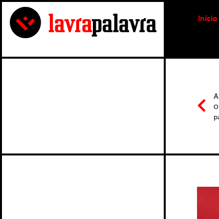
Início
A
O
p