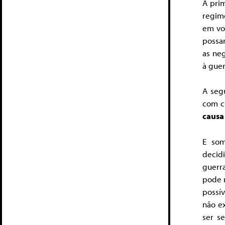
A prim
regime
em vo
possa
as neg
à gue
A segu
com c
causa
E som
decid
guerr
pode r
possív
não ex
ser s