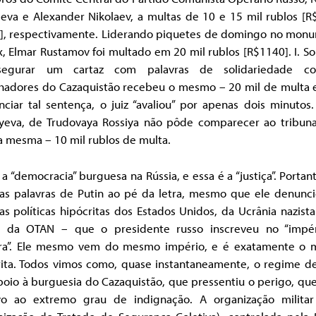
leva e Alexander Nikolaev, a multas de 10 e 15 mil rublos [R
], respectivamente. Liderando piquetes de domingo no mon
, Elmar Rustamov foi multado em 20 mil rublos [R$1140]. I. S
segurar um cartaz com palavras de solidariedade c
lhadores do Cazaquistão recebeu o mesmo – 20 mil de multa e
ciar tal sentença, o juiz “avaliou” por apenas dois minutos.
iyeva, de Trudovaya Rossiya não pôde comparecer ao tribuna
a mesma – 10 mil rublos de multa.
 a “democracia” burguesa na Rússia, e essa é a “justiça”. Portan
as palavras de Putin ao pé da letra, mesmo que ele denunc
as políticas hipócritas dos Estados Unidos, da Ucrânia nazist
s da OTAN – que o presidente russo inscreveu no “impé
ra”. Ele mesmo vem do mesmo império, e é exatamente o
rita. Todos vimos como, quase instantaneamente, o regime de
oio à burguesia do Cazaquistão, que pressentiu o perigo, qu
o ao extremo grau de indignação. A organização milita