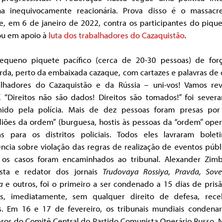
na inequivocamente reacionária. Prova disso é o massacr
e, em 6 de janeiro de 2022, contra os participantes do piqu
u em apoio à
luta dos trabalhadores do Cazaquistão
.
queno piquete pacífico (cerca de 20-30 pessoas) de for
rda, perto da embaixada cazaque, com cartazes e palavras de
alhadores do Cazaquistão e da Rússia – uni-vos! Vamos rev
”, “Direitos não são dados! Direitos são tomados!” foi sever
mido pela polícia. Mais de dez pessoas foram presas por
iões da ordem” (burguesa, hostis às pessoas da “ordem” oper
as para os distritos policiais. Todos eles lavraram bolet
ncia sobre violação das regras de realização de eventos públ
 os casos foram encaminhados ao tribunal. Alexander Zimb
lista e redator dos jornais
Trudovaya Rossiya, Pravda, Sove
ya
e outros, foi o primeiro a ser condenado a 15 dias de pris
s, imediatamente, sem qualquer direito de defesa, rec
s. Em 16 e 17 de fevereiro, os tribunais mundiais condena
os do Comitê Central do Partido Comunista Operário Russo, N