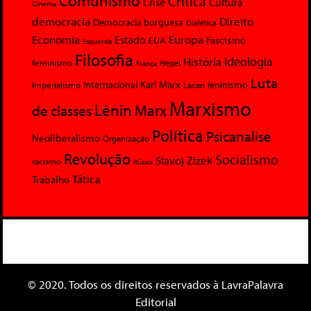
Comunismo
Crítica
Crise
Cultura
Cinema
democracia
Direito
Democracia burguesa
Dialética
Economia
Europa
Estado
Fascismo
EUA
Esquerda
Filosofia
Ideologia
História
feminismo
Hegel
França
Luta
Karl Marx
Internacional
Lacan
leninismo
Imperialismo
Marxismo
Lênin
Marx
de classes
Política
Psicanalise
Neoliberalismo
Organização
Revolução
Socialismo
Slavoj Zizek
racismo
Rússia
Tática
Trabalho
© 2020. Todos os direitos reservados à LavraPalavra
Editorial