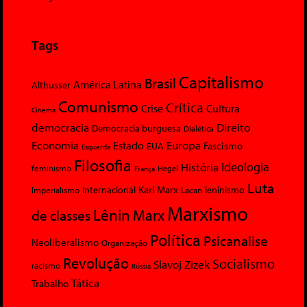
Tags
Capitalismo
Brasil
América Latina
Althusser
Comunismo
Crítica
Crise
Cultura
Cinema
democracia
Direito
Democracia burguesa
Dialética
Economia
Europa
Estado
Fascismo
EUA
Esquerda
Filosofia
Ideologia
História
feminismo
Hegel
França
Luta
Karl Marx
Internacional
Lacan
leninismo
Imperialismo
Marxismo
Lênin
Marx
de classes
Política
Psicanalise
Neoliberalismo
Organização
Revolução
Socialismo
Slavoj Zizek
racismo
Rússia
Tática
Trabalho