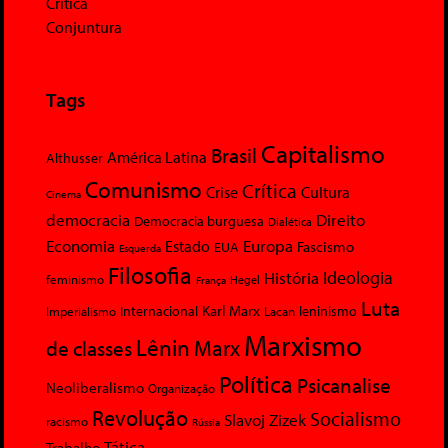
Crítica
Conjuntura
Tags
Capitalismo
Brasil
América Latina
Althusser
Comunismo
Crítica
Crise
Cultura
Cinema
democracia
Direito
Democracia burguesa
Dialética
Economia
Europa
Estado
Fascismo
EUA
Esquerda
Filosofia
Ideologia
História
feminismo
Hegel
França
Luta
Karl Marx
Internacional
Lacan
leninismo
Imperialismo
Marxismo
Lênin
Marx
de classes
Política
Psicanalise
Neoliberalismo
Organização
Revolução
Socialismo
Slavoj Zizek
racismo
Rússia
Tática
Trabalho