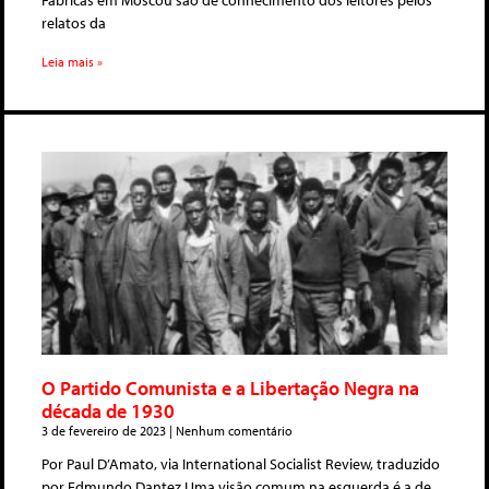
Fábricas em Moscou são de conhecimento dos leitores pelos
relatos da
Leia mais »
O Partido Comunista e a Libertação Negra na
década de 1930
3 de fevereiro de 2023
Nenhum comentário
Por Paul D’Amato, via International Socialist Review, traduzido
por Edmundo Dantez Uma visão comum na esquerda é a de