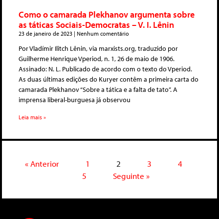
Como o camarada Plekhanov argumenta sobre
as táticas Sociais-Democratas – V. I. Lênin
23 de janeiro de 2023
Nenhum comentário
Por Vladímir Ilitch Lênin, via marxists.org, traduzido por
Guilherme Henrique Vperiod, n. 1, 26 de maio de 1906.
Assinado: N. L. Publicado de acordo com o texto do Vperiod.
As duas últimas edições do Kuryer contêm a primeira carta do
camarada Plekhanov “Sobre a tática e a falta de tato”. A
imprensa liberal-burguesa já observou
Leia mais »
« Anterior
1
2
3
4
5
Seguinte »