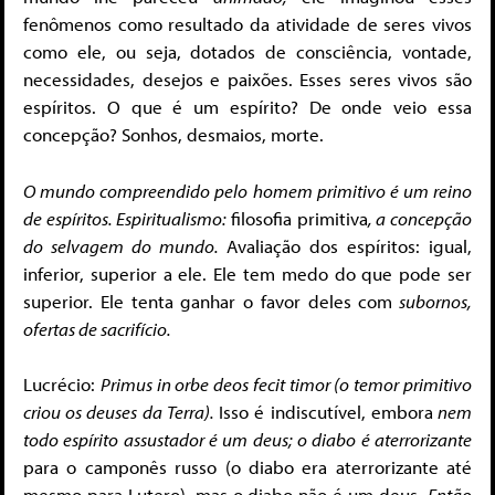
fenômenos como resultado da atividade de seres vivos
como ele, ou seja, dotados de consciência, vontade,
necessidades, desejos e paixões. Esses seres vivos são
espíritos. O que é um espírito? De onde veio essa
concepção? Sonhos, desmaios, morte.
O mundo compreendido pelo homem primitivo é um reino
de espíritos. Espiritualismo:
filosofia primitiva
, a concepção
do selvagem do mundo.
Avaliação dos espíritos: igual,
inferior, superior a ele. Ele tem medo do que pode ser
superior. Ele tenta ganhar o favor deles com
subornos,
ofertas de sacrifício.
Lucrécio:
Primus in orbe
deos fecit
timor (o temor primitivo
criou os deuses da Terra).
Isso é indiscutível, embora
nem
todo espírito assustador é um deus; o diabo é aterrorizante
para o camponês russo (o diabo era aterrorizante até
mesmo para Lutero), mas o diabo não é um deus.
Então