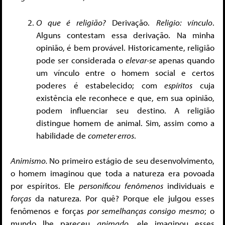
O que é religião?
Derivação.
Religio
: vínculo
.
Alguns contestam essa derivação. Na minha
opinião, é bem provável. Historicamente, religião
pode ser considerada o
elevar-se
apenas quando
um vínculo entre o homem social e certos
poderes é estabelecido; com
espíritos
cuja
existência ele reconhece e que, em sua opinião,
podem influenciar seu destino. A religião
distingue homem de animal. Sim, assim como a
habilidade de
cometer erros
.
Animismo.
No primeiro estágio de seu desenvolvimento,
o homem imaginou que toda a natureza era povoada
por espíritos. Ele
personificou
fenômenos
individuais e
forças
da natureza. Por quê? Porque ele julgou esses
fenômenos e forças
por semelhanças consigo mesmo
; o
mundo lhe pareceu
animado,
ele imaginou esses