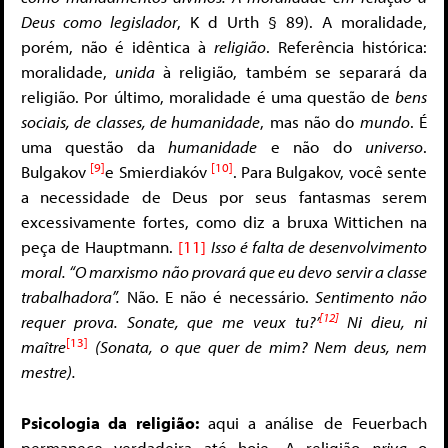
Deus como legislador
, K d Urth § 89). A moralidade,
porém, não é idêntica à
religião
. Referência histórica:
moralidade,
unida
à religião, também se separará da
religião. Por último, moralidade é uma questão de
bens
sociais, de classes, de humanidade
, mas não do
mundo
. É
uma questão da
humanidade
e não do
universo
.
[9]
[10]
Bulgakov
e Smierdiakóv
. Para Bulgakov, você sente
a necessidade de Deus por seus fantasmas serem
excessivamente fortes, como diz a bruxa Wittichen na
peça de Hauptmann.
[11]
Isso é falta de desenvolvimento
moral. “O marxismo não provará que eu devo servir a classe
trabalhadora”.
Não. E não é necessário.
Sentimento não
[12]
requer prova.
Sonate, que me veux tu?’
Ni dieu, ni
[13]
maître
(Sonata, o que quer de mim?
Nem deus, nem
mestre).
Psicologia da religião:
aqui a análise de Feuerbach
permanece verdadeira até hoje. A religião
priva
o