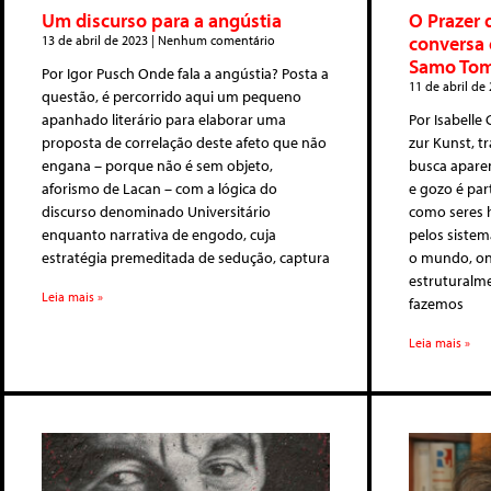
Um discurso para a angústia
O Prazer 
conversa 
13 de abril de 2023
Nenhum comentário
Samo Toms
Por Igor Pusch Onde fala a angústia? Posta a
11 de abril de
questão, é percorrido aqui um pequeno
apanhado literário para elaborar uma
Por Isabelle 
proposta de correlação deste afeto que não
zur Kunst, t
engana – porque não é sem objeto,
busca aparen
aforismo de Lacan – com a lógica do
e gozo é par
discurso denominado Universitário
como seres 
enquanto narrativa de engodo, cuja
pelos siste
estratégia premeditada de sedução, captura
o mundo, on
estruturalme
Leia mais »
fazemos
Leia mais »