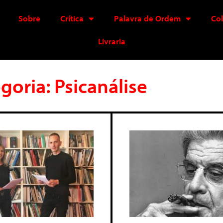
Sobre
Crítica
Palavra de Ordem
Co
Livraria
goria: Psicanálise