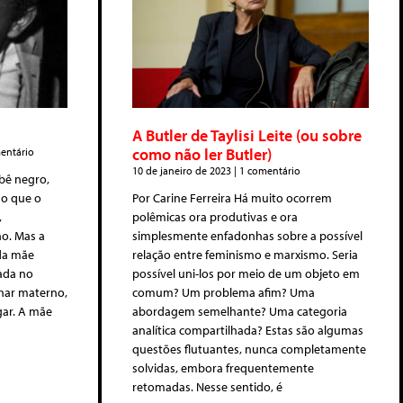
A Butler de Taylisi Leite (ou sobre
como não ler Butler)
ntário
10 de janeiro de 2023
1 comentário
ebê negro,
do que o
Por Carine Ferreira Há muito ocorrem
,
polêmicas ora produtivas e ora
ho. Mas a
simplesmente enfadonhas sobre a possível
 da mãe
relação entre feminismo e marxismo. Seria
ada no
possível uni-los por meio de um objeto em
har materno,
comum? Um problema afim? Uma
gar. A mãe
abordagem semelhante? Uma categoria
analítica compartilhada? Estas são algumas
questões flutuantes, nunca completamente
solvidas, embora frequentemente
retomadas. Nesse sentido, é