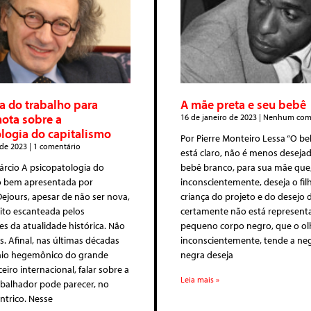
a do trabalho para
A mãe preta e seu bebê
nota sobre a
16 de janeiro de 2023
Nenhum come
logia do capitalismo
Por Pierre Monteiro Lessa “O b
 de 2023
1 comentário
está claro, não é menos deseja
rcio A psicopatologia do
bebê branco, para sua mãe que
ão bem apresentada por
inconscientemente, deseja o fil
ejours, apesar de não ser nova,
criança do projeto e do desejo
ito escanteada pelos
certamente não está represent
s da atualidade histórica. Não
pequeno corpo negro, que o ol
. Afinal, nas últimas décadas
inconscientemente, tende a ne
io hegemônico do grande
negra deseja
ceiro internacional, falar sobre a
Leia mais »
abalhador pode parecer, no
ntrico. Nesse