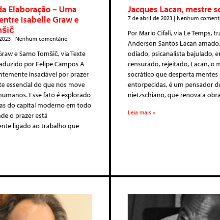
da Elaboração – Uma
Jacques Lacan, mestre s
entre Isabelle Graw e
7 de abril de 2023
Nenhum comentá
̌ič
Por Mario Cifali, via Le Temps, 
 2023
Nenhum comentário
Anderson Santos Lacan amado,
Graw e Samo Tomšič, via Texte
odiado, psicanalista bajulado, e
raduzido por Felipe Campos A
censurado, rejeitado, Lacan, o 
temente insaciável por prazer
socrático que desperta mentes
te essencial do que nos move
entorpecidas, é um pensador d
humanos. Esse fato é explorado
nietzschiano, que renova a obra
mas do capital moderno em todo
Leia mais »
de o prazer está
nte ligado ao trabalho que