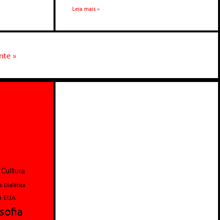
Leia mais »
nte »
Cultura
a
Dialética
o
EUA
osofia