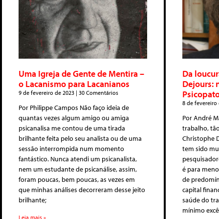
Uma Igreja de Gente de Mentira –
Da loucur
o Lacanismo para Lacanianos
Dejours: 
Psicopato
9 de fevereiro de 2023
30 Comentários
8 de fevereiro
Por Philippe Campos Não faço ideia de
quantas vezes algum amigo ou amiga
Por André Má
psicanalisa me contou de uma tirada
trabalho, t
brilhante feita pelo seu analista ou de uma
Christophe D
sessão interrompida num momento
tem sido mu
fantástico. Nunca atendi um psicanalista,
pesquisadore
nem um estudante de psicanálise, assim,
é para menos
foram poucas, bem poucas, as vezes em
de predomín
que minhas análises decorreram desse jeito
capital finan
brilhante;
saúde do tr
mínimo excê
Leia mais »