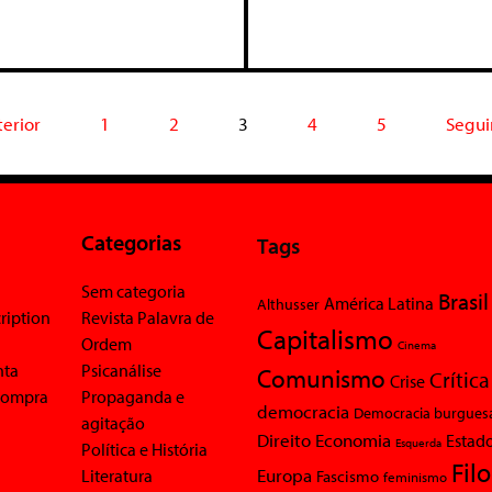
terior
1
2
3
4
5
Segui
Categorias
Tags
Sem categoria
Brasil
América Latina
Althusser
ription
Revista Palavra de
Capitalismo
Ordem
Cinema
nta
Psicanálise
Comunismo
Crítica
Crise
 compra
Propaganda e
democracia
Democracia burgues
agitação
Economia
Direito
Estad
Esquerda
Política e História
Fil
Europa
Literatura
Fascismo
feminismo