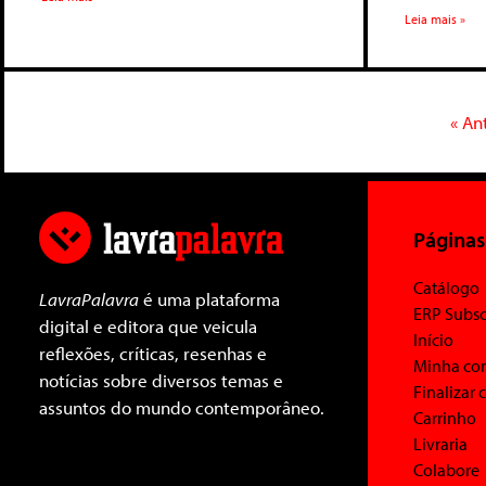
Leia mais »
« An
Páginas
Catálogo
LavraPalavra
é uma plataforma
ERP Subsc
digital e editora que veicula
Início
reflexões, críticas, resenhas e
Minha co
notícias sobre diversos temas e
Finalizar
assuntos do mundo contemporâneo.
Carrinho
Livraria
Colabore