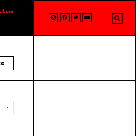
labore
00