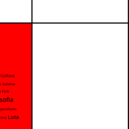
Cultura
a
Dialética
o
EUA
osofia
perialismo
Luta
ismo