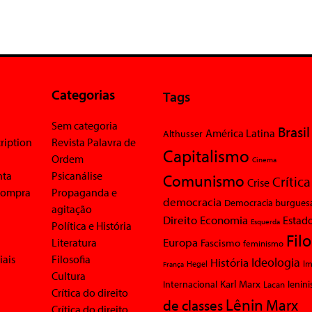
Categorias
Tags
Sem categoria
Brasil
América Latina
Althusser
ription
Revista Palavra de
Capitalismo
Ordem
Cinema
nta
Psicanálise
Comunismo
Crítica
Crise
 compra
Propaganda e
democracia
Democracia burgues
agitação
Economia
Direito
Estad
Esquerda
Política e História
Fil
Europa
Literatura
Fascismo
feminismo
iais
Filosofia
Ideologia
História
Im
Hegel
França
Cultura
Karl Marx
Internacional
Lacan
lenin
Crítica do direito
Lênin
Marx
de classes
Crítica do direito