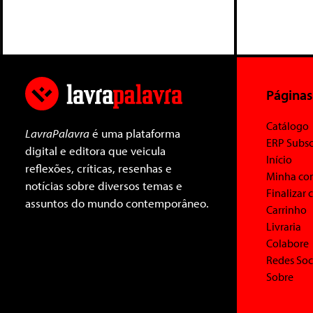
Páginas
Catálogo
LavraPalavra
é uma plataforma
ERP Subsc
digital e editora que veicula
Início
reflexões, críticas, resenhas e
Minha co
notícias sobre diversos temas e
Finalizar
assuntos do mundo contemporâneo.
Carrinho
Livraria
Colabore
Redes Soc
Sobre