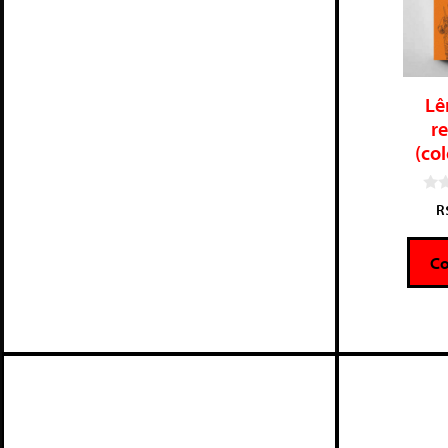
Lê
re
(co
0
R
d
e
5
C