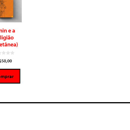
nin e a
ligião
letânea)
$
50,00
omprar