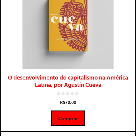
O desenvolvimento do capitalismo na América
Latina, por Agustín Cueva
0
R$
70,00
d
e
5
Comprar