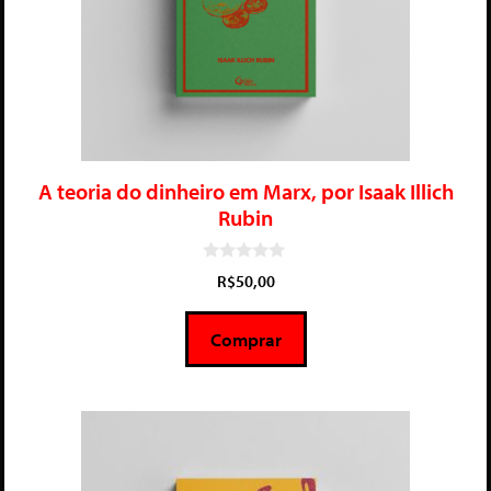
A teoria do dinheiro em Marx, por Isaak Illich
Rubin
0
R$
50,00
d
e
5
Comprar