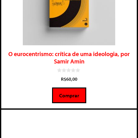
O eurocentrismo: crítica de uma ideologia, por
Samir Amin
0
R$
60,00
d
e
5
Comprar