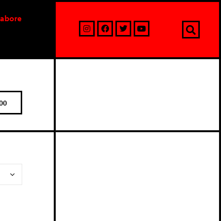
labore
00