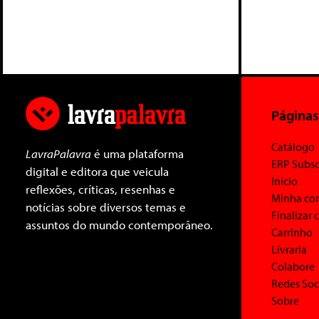
Páginas
Catálogo
LavraPalavra
é uma plataforma
ERP Subsc
digital e editora que veicula
Início
reflexões, críticas, resenhas e
Minha co
notícias sobre diversos temas e
Finalizar
assuntos do mundo contemporâneo.
Carrinho
Livraria
Colabore
Redes Soc
Sobre