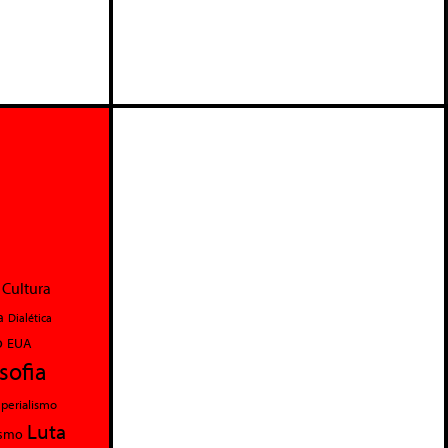
Cultura
a
Dialética
o
EUA
osofia
perialismo
Luta
ismo