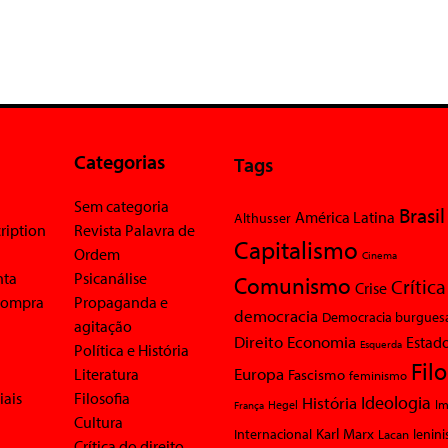
Categorias
Tags
Sem categoria
Brasil
América Latina
Althusser
ription
Revista Palavra de
Capitalismo
Ordem
Cinema
nta
Psicanálise
Comunismo
Crítica
Crise
 compra
Propaganda e
democracia
Democracia burgues
agitação
Economia
Direito
Estad
Esquerda
Política e História
Fil
Europa
Literatura
Fascismo
feminismo
iais
Filosofia
Ideologia
História
Im
Hegel
França
Cultura
Karl Marx
Internacional
Lacan
lenin
Crítica do direito