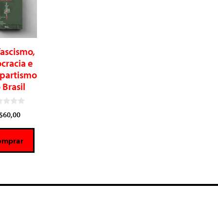
ascismo,
cracia e
partismo
 Brasil
$
60,00
omprar