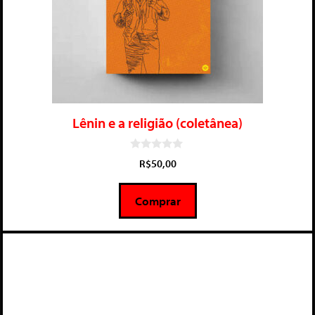
Lênin e a religião (coletânea)
0
R$
50,00
d
e
5
Comprar