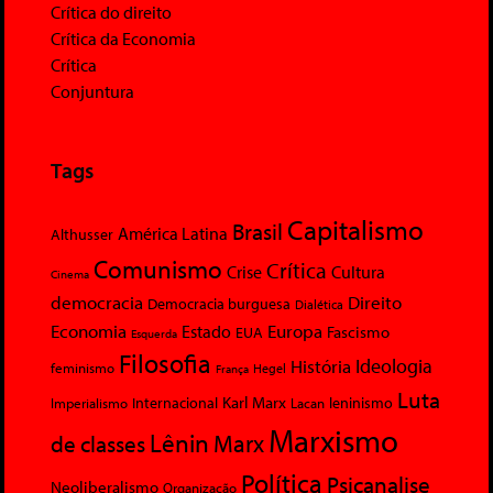
Crítica do direito
Crítica da Economia
Crítica
Conjuntura
Tags
Capitalismo
Brasil
América Latina
Althusser
Comunismo
Crítica
Crise
Cultura
Cinema
democracia
Direito
Democracia burguesa
Dialética
Economia
Europa
Estado
Fascismo
EUA
Esquerda
Filosofia
Ideologia
História
feminismo
Hegel
França
Luta
Karl Marx
Internacional
Lacan
leninismo
Imperialismo
Marxismo
Lênin
Marx
de classes
Política
Psicanalise
Neoliberalismo
Organização