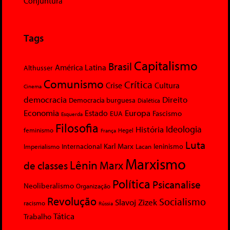
Conjuntura
Tags
Capitalismo
Brasil
América Latina
Althusser
Comunismo
Crítica
Crise
Cultura
Cinema
democracia
Direito
Democracia burguesa
Dialética
Economia
Europa
Estado
Fascismo
EUA
Esquerda
Filosofia
Ideologia
História
feminismo
Hegel
França
Luta
Karl Marx
Internacional
Lacan
leninismo
Imperialismo
Marxismo
Lênin
Marx
de classes
Política
Psicanalise
Neoliberalismo
Organização
Revolução
Socialismo
Slavoj Zizek
racismo
Rússia
Tática
Trabalho