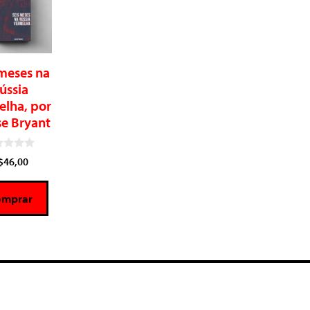
 meses na
ússia
elha, por
se Bryant
$
46,00
omprar