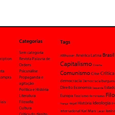
Categorias
Tags
Sem categoria
Brasil
América Latina
Althusser
ription
Revista Palavra de
Capitalismo
Ordem
Cinema
nta
Psicanálise
Comunismo
Crítica
Crise
 compra
Propaganda e
democracia
Democracia burgues
agitação
Economia
Direito
Estad
Esquerda
Política e História
Fil
Europa
Literatura
Fascismo
feminismo
iais
Filosofia
Ideologia
História
Im
Hegel
França
Cultura
Karl Marx
Internacional
Lacan
lenin
Crítica do direito