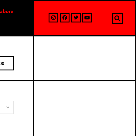
labore
00