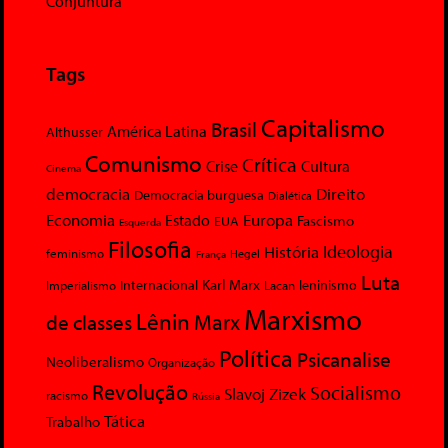
Conjuntura
Tags
Capitalismo
Brasil
América Latina
Althusser
Comunismo
Crítica
Crise
Cultura
Cinema
democracia
Direito
Democracia burguesa
Dialética
Economia
Europa
Estado
Fascismo
EUA
Esquerda
Filosofia
Ideologia
História
feminismo
Hegel
França
Luta
Karl Marx
Internacional
Lacan
leninismo
Imperialismo
Marxismo
Lênin
Marx
de classes
Política
Psicanalise
Neoliberalismo
Organização
Revolução
Socialismo
Slavoj Zizek
racismo
Rússia
Tática
Trabalho