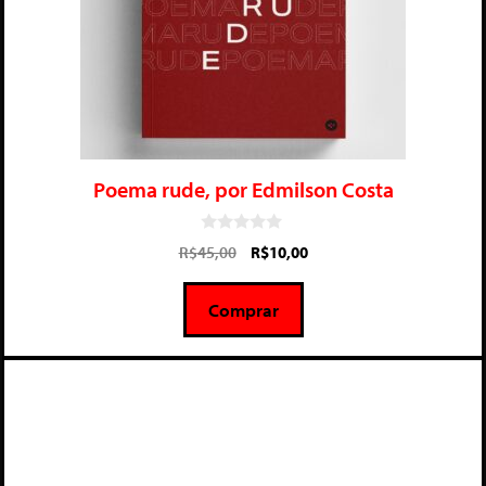
Poema rude, por Edmilson Costa
0
R$
45,00
R$
10,00
d
e
5
Comprar