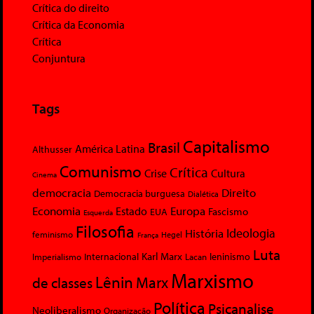
Crítica do direito
Crítica da Economia
Crítica
Conjuntura
Tags
Capitalismo
Brasil
América Latina
Althusser
Comunismo
Crítica
Crise
Cultura
Cinema
democracia
Direito
Democracia burguesa
Dialética
Economia
Europa
Estado
Fascismo
EUA
Esquerda
Filosofia
Ideologia
História
feminismo
Hegel
França
Luta
Karl Marx
Internacional
Lacan
leninismo
Imperialismo
Marxismo
Lênin
Marx
de classes
Política
Psicanalise
Neoliberalismo
Organização