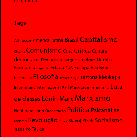
Conjuntura
Tags
Capitalismo
Brasil
América Latina
Althusser
Comunismo
Crítica
Crise
Cultura
Cinema
democracia
Direito
Democracia burguesa
Dialética
Economia
Europa
Estado
Fascismo
EUA
Esquerda
Filosofia
Ideologia
História
feminismo
Hegel
França
Luta
Karl Marx
Internacional
Lacan
leninismo
Imperialismo
Marxismo
Lênin
Marx
de classes
Política
Psicanalise
Neoliberalismo
Organização
Revolução
Socialismo
Slavoj Zizek
racismo
Rússia
Tática
Trabalho