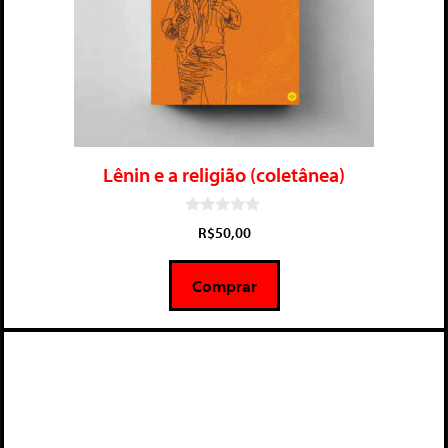
Lênin e a religião (coletânea)
0
R$
50,00
d
e
5
Comprar