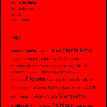
Crítica do direito
Crítica da Economia
Crítica
Conjuntura
Tags
Capitalismo
Brasil
América Latina
Althusser
Comunismo
Crítica
Crise
Cultura
Cinema
democracia
Direito
Democracia burguesa
Dialética
Economia
Europa
Estado
Fascismo
EUA
Esquerda
Filosofia
Ideologia
História
feminismo
Hegel
França
Luta
Karl Marx
Internacional
Lacan
leninismo
Imperialismo
Marxismo
Lênin
Marx
de classes
Política
Psicanalise
Neoliberalismo
Organização