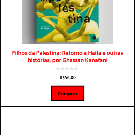
Filhos da Palestina: Retorno a Haifa e outras
histórias, por Ghassan Kanafani
0
R$
56,00
d
e
5
Comprar