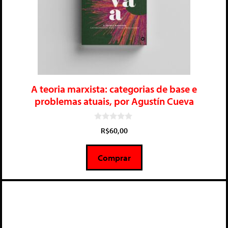
A teoria marxista: categorias de base e
problemas atuais, por Agustín Cueva
0
R$
60,00
d
e
5
Comprar