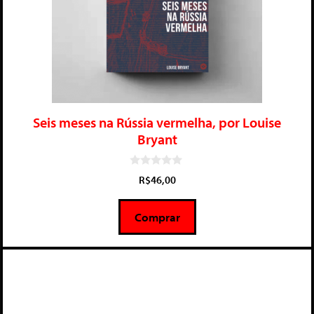
Seis meses na Rússia vermelha, por Louise
Bryant
0
R$
46,00
d
e
5
Comprar