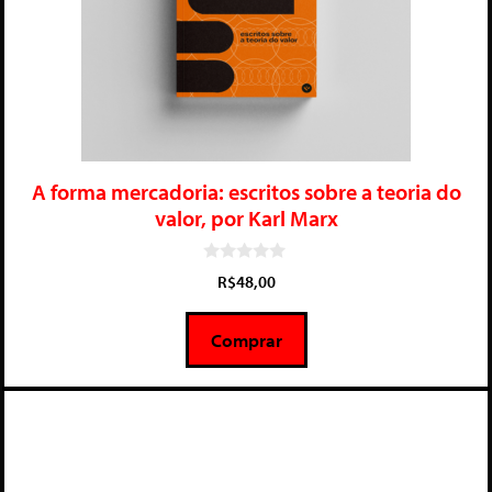
A forma mercadoria: escritos sobre a teoria do
valor, por Karl Marx
0
R$
48,00
d
e
5
Comprar