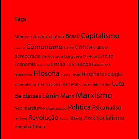
Tags
Capitalismo
Brasil
América Latina
Althusser
Comunismo
Crítica
Crise
Cultura
Cinema
democracia
Direito
Democracia burguesa
Dialética
Economia
Europa
Estado
Fascismo
EUA
Esquerda
Filosofia
Ideologia
História
feminismo
Hegel
França
Luta
Karl Marx
Internacional
Lacan
leninismo
Imperialismo
Marxismo
Lênin
Marx
de classes
Política
Psicanalise
Neoliberalismo
Organização
Revolução
Socialismo
Slavoj Zizek
racismo
Rússia
Tática
Trabalho