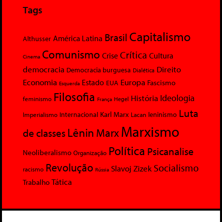
Tags
Capitalismo
Brasil
América Latina
Althusser
Comunismo
Crítica
Crise
Cultura
Cinema
democracia
Direito
Democracia burguesa
Dialética
Economia
Europa
Estado
Fascismo
EUA
Esquerda
Filosofia
Ideologia
História
feminismo
Hegel
França
Luta
Karl Marx
Internacional
Lacan
leninismo
Imperialismo
Marxismo
Lênin
Marx
de classes
Política
Psicanalise
Neoliberalismo
Organização
Revolução
Socialismo
Slavoj Zizek
racismo
Rússia
Tática
Trabalho