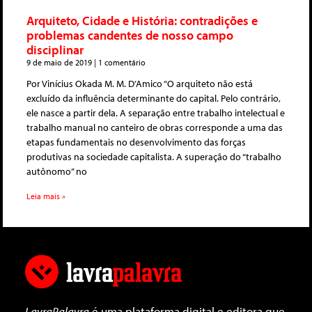
Arquiteto, Cidade e História: contradições e
problemas candentes de nosso campo
disciplinar
9 de maio de 2019
1 comentário
Por Vinícius Okada M. M. D’Amico “O arquiteto não está
excluído da influência determinante do capital. Pelo contrário,
ele nasce a partir dela. A separação entre trabalho intelectual e
trabalho manual no canteiro de obras corresponde a uma das
etapas fundamentais no desenvolvimento das forças
produtivas na sociedade capitalista. A superação do “trabalho
autônomo” no
Leia mais »
LavraPalavra
é uma plataforma digital e editora que