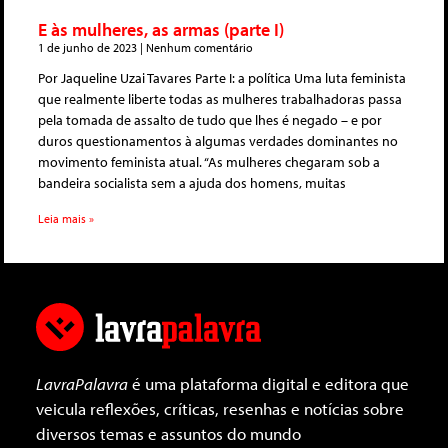
E às mulheres, as armas (parte I)
1 de junho de 2023
Nenhum comentário
Por Jaqueline Uzai Tavares Parte I: a política Uma luta feminista
que realmente liberte todas as mulheres trabalhadoras passa
pela tomada de assalto de tudo que lhes é negado – e por
duros questionamentos à algumas verdades dominantes no
movimento feminista atual. “As mulheres chegaram sob a
bandeira socialista sem a ajuda dos homens, muitas
Leia mais »
LavraPalavra
é uma plataforma digital e editora que
veicula reflexões, críticas, resenhas e notícias sobre
diversos temas e assuntos do mundo