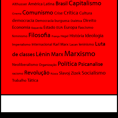
Capitalismo
Brasil
América Latina
Althusser
Comunismo
Crítica
Crise
Cultura
Cinema
democracia
Direito
Democracia burguesa
Dialética
Economia
Europa
Estado
Fascismo
EUA
Esquerda
Filosofia
Ideologia
História
feminismo
Hegel
França
Luta
Karl Marx
Internacional
Lacan
leninismo
Imperialismo
Marxismo
Lênin
Marx
de classes
Política
Psicanalise
Neoliberalismo
Organização
Revolução
Socialismo
Slavoj Zizek
racismo
Rússia
Tática
Trabalho