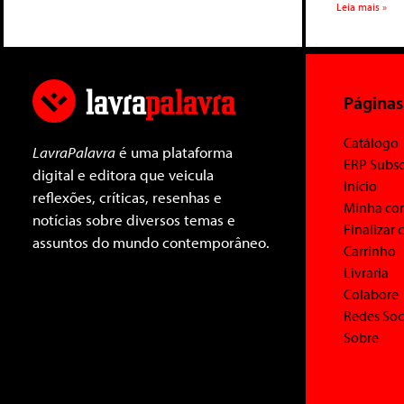
Leia mais »
Páginas
Catálogo
LavraPalavra
é uma plataforma
ERP Subsc
digital e editora que veicula
Início
reflexões, críticas, resenhas e
Minha co
notícias sobre diversos temas e
Finalizar
assuntos do mundo contemporâneo.
Carrinho
Livraria
Colabore
Redes Soc
Sobre