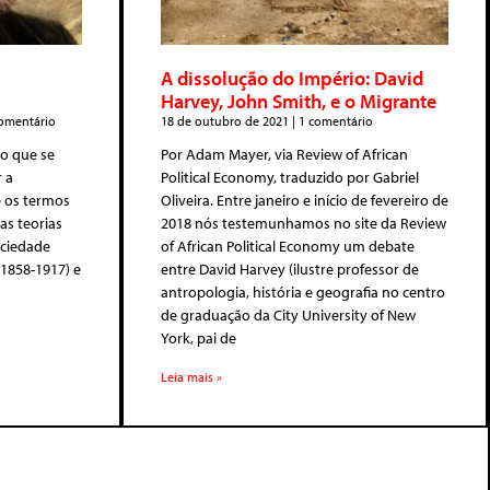
A dissolução do Império: David
Harvey, John Smith, e o Migrante
mentário
18 de outubro de 2021
1 comentário
o que se
Por Adam Mayer, via Review of African
 a
Political Economy, traduzido por Gabriel
e os termos
Oliveira. Entre janeiro e início de fevereiro de
as teorias
2018 nós testemunhamos no site da Review
ociedade
of African Political Economy um debate
(1858-1917) e
entre David Harvey (ilustre professor de
antropologia, história e geografia no centro
de graduação da City University of New
York, pai de
Leia mais »