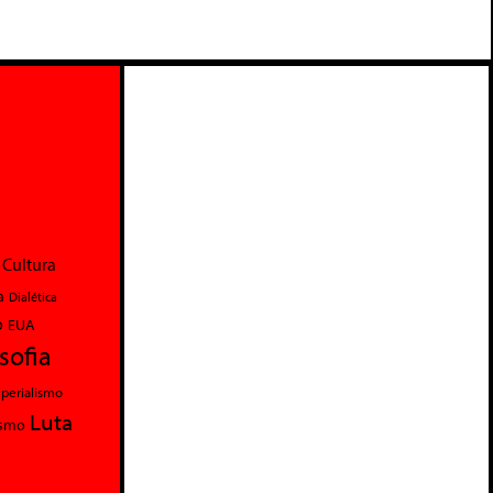
Cultura
a
Dialética
o
EUA
osofia
perialismo
Luta
ismo