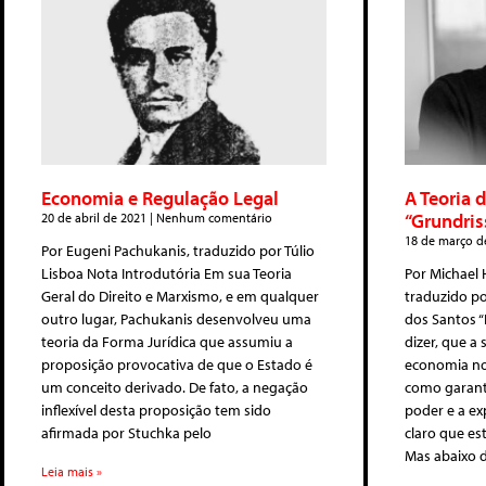
Economia e Regulação Legal
A Teoria 
“Grundris
20 de abril de 2021
Nenhum comentário
18 de março d
Por Eugeni Pachukanis, traduzido por Túlio
Lisboa Nota Introdutória Em sua Teoria
Por Michael H
Geral do Direito e Marxismo, e em qualquer
traduzido p
outro lugar, Pachukanis desenvolveu uma
dos Santos 
teoria da Forma Jurídica que assumiu a
dizer, que a
proposição provocativa de que o Estado é
economia no
um conceito derivado. De fato, a negação
como garanti
inflexível desta proposição tem sido
poder e a ex
afirmada por Stuchka pelo
claro que es
Mas abaixo d
Leia mais »