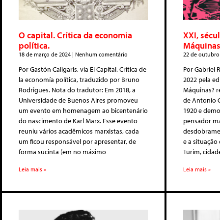
O capital. Crítica da economia
XXI, sécu
política.
Máquinas
18 de março de 2024
Nenhum comentário
22 de outubro
Por Gastón Caligaris, via El Capital. Crítica de
Por Gabriel 
la economía política, traduzido por Bruno
2022 pela e
Rodrigues. Nota do tradutor: Em 2018, a
Máquinas? r
Universidade de Buenos Aires promoveu
de Antonio G
um evento em homenagem ao bicentenário
1920 e demon
do nascimento de Karl Marx. Esse evento
pensador mar
reuniu vários acadêmicos marxistas, cada
desdobramen
um ficou responsável por apresentar, de
e a situação
forma sucinta (em no máximo
Turim, cidade
Leia mais »
Leia mais »