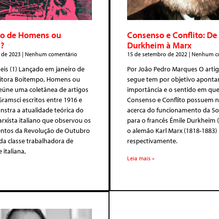
lo de Homens ou
Consenso e Conflito: De
?
Durkheim à Marx
 de 2023
Nenhum comentário
15 de setembro de 2022
Nenhum co
Reis (1) Lançado em janeiro de
Por João Pedro Marques O artig
ditora Boitempo, Homens ou
segue tem por objetivo apontar
eúne uma coletânea de artigos
importância e o sentido em qu
ramsci escritos entre 1916 e
Consenso e Conflito possuem n
stra a atualidade teórica do
acerca do funcionamento da S
xista italiano que observou os
para o francês Émile Durkheim 
tos da Revolução de Outubro
o alemão Karl Marx (1818-1883)
 da classe trabalhadora de
respectivamente.
 italiana,
Leia mais »