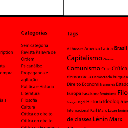
Categorias
Tags
Sem categoria
Brasil
América Latina
Althusser
ription
Revista Palavra de
Capitalismo
Ordem
Cinema
nta
Psicanálise
Comunismo
Crítica
Crise
 compra
Propaganda e
democracia
Democracia burgues
agitação
Economia
Direito
Estad
Esquerda
Política e História
Fil
Europa
Literatura
Fascismo
feminismo
iais
Filosofia
Ideologia
História
Im
Hegel
França
Cultura
Karl Marx
Internacional
Lacan
lenin
Crítica do direito
Lênin
Marx
de classes
Crítica do direito
Crítica da Economia