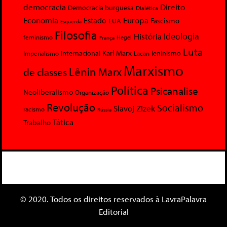
democracia
Direito
Democracia burguesa
Dialética
Economia
Europa
Estado
Fascismo
EUA
Esquerda
Filosofia
Ideologia
História
feminismo
Hegel
França
Luta
Karl Marx
Internacional
Lacan
leninismo
Imperialismo
Marxismo
Lênin
Marx
de classes
Política
Psicanalise
Neoliberalismo
Organização
Revolução
Socialismo
Slavoj Zizek
racismo
Rússia
Tática
Trabalho
© 2020. Todos os direitos reservados à LavraPalavra
Editorial