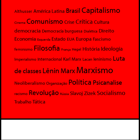
Capitalismo
Brasil
América Latina
Althusser
Comunismo
Crítica
Crise
Cultura
Cinema
democracia
Direito
Democracia burguesa
Dialética
Economia
Europa
Estado
Fascismo
EUA
Esquerda
Filosofia
Ideologia
História
feminismo
Hegel
França
Luta
Karl Marx
Internacional
Lacan
leninismo
Imperialismo
Marxismo
Lênin
Marx
de classes
Política
Psicanalise
Neoliberalismo
Organização
Revolução
Socialismo
Slavoj Zizek
racismo
Rússia
Tática
Trabalho