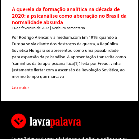
A querela da formação analítica na década de
2020: a psicanálise como aberração no Brasil da
normalidade absurda
14 de fevereiro de 2022
Nenhum comentário
Por Rodrigo Alencar, via medium.com Em 1919, quando a
Europa se via diante dos destroços da guerra, a República
Soviética Húngara se apresentou como uma possibilidade
para expansão da psicanálise. A apresentação transcrita como
“caminhos da terapia psicanalítica[1]”, feita por Freud, vinha
justamente flertar com a ascensão da Revolução Soviética, ao
mesmo tempo que marcava
Leia mais »
LavraPalavra
é uma plataforma digital e editora que