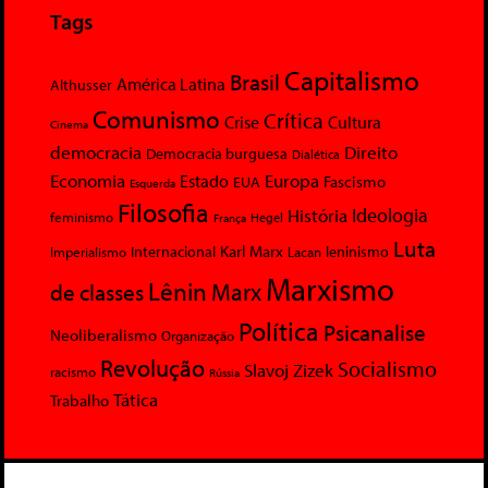
Tags
Capitalismo
Brasil
América Latina
Althusser
Comunismo
Crítica
Crise
Cultura
Cinema
democracia
Direito
Democracia burguesa
Dialética
Economia
Europa
Estado
Fascismo
EUA
Esquerda
Filosofia
Ideologia
História
feminismo
Hegel
França
Luta
Karl Marx
Internacional
Lacan
leninismo
Imperialismo
Marxismo
Lênin
Marx
de classes
Política
Psicanalise
Neoliberalismo
Organização
Revolução
Socialismo
Slavoj Zizek
racismo
Rússia
Tática
Trabalho