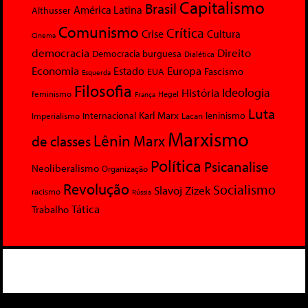
Capitalismo
Brasil
América Latina
Althusser
Comunismo
Crítica
Crise
Cultura
Cinema
democracia
Direito
Democracia burguesa
Dialética
Economia
Europa
Estado
Fascismo
EUA
Esquerda
Filosofia
Ideologia
História
feminismo
Hegel
França
Luta
Karl Marx
Internacional
Lacan
leninismo
Imperialismo
Marxismo
Lênin
Marx
de classes
Política
Psicanalise
Neoliberalismo
Organização
Revolução
Socialismo
Slavoj Zizek
racismo
Rússia
Tática
Trabalho