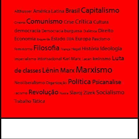
Capitalismo
Brasil
América Latina
Althusser
Comunismo
Crítica
Crise
Cultura
Cinema
democracia
Direito
Democracia burguesa
Dialética
Economia
Europa
Estado
Fascismo
EUA
Esquerda
Filosofia
Ideologia
História
feminismo
Hegel
França
Luta
Karl Marx
Internacional
Lacan
leninismo
Imperialismo
Marxismo
Lênin
Marx
de classes
Política
Psicanalise
Neoliberalismo
Organização
Revolução
Socialismo
Slavoj Zizek
racismo
Rússia
Tática
Trabalho