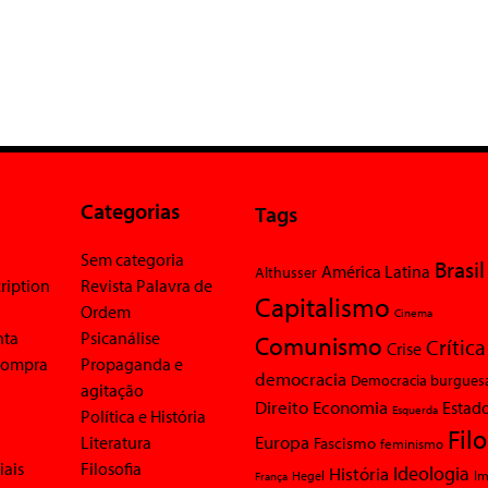
Categorias
Tags
Sem categoria
Brasil
América Latina
Althusser
ription
Revista Palavra de
Capitalismo
Ordem
Cinema
nta
Psicanálise
Comunismo
Crítica
Crise
 compra
Propaganda e
democracia
Democracia burgues
agitação
Economia
Direito
Estad
Esquerda
Política e História
Fil
Europa
Literatura
Fascismo
feminismo
iais
Filosofia
Ideologia
História
Im
Hegel
França