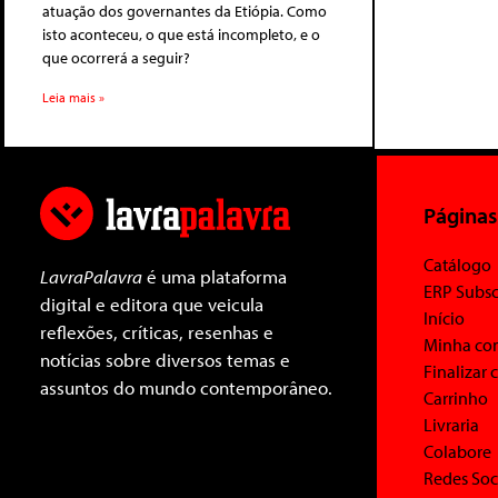
atuação dos governantes da Etiópia. Como
isto aconteceu, o que está incompleto, e o
que ocorrerá a seguir?
Leia mais »
Páginas
Catálogo
LavraPalavra
é uma plataforma
ERP Subsc
digital e editora que veicula
Início
reflexões, críticas, resenhas e
Minha co
notícias sobre diversos temas e
Finalizar
assuntos do mundo contemporâneo.
Carrinho
Livraria
Colabore
Redes Soc