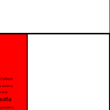
Cultura
a
Dialética
o
EUA
osofia
perialismo