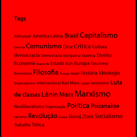
Tags
Capitalismo
Brasil
América Latina
Althusser
Comunismo
Crítica
Crise
Cultura
Cinema
democracia
Direito
Democracia burguesa
Dialética
Economia
Europa
Estado
Fascismo
EUA
Esquerda
Filosofia
Ideologia
História
feminismo
Hegel
França
Luta
Karl Marx
Internacional
Lacan
leninismo
Imperialismo
Marxismo
Lênin
Marx
de classes
Política
Psicanalise
Neoliberalismo
Organização
Revolução
Socialismo
Slavoj Zizek
racismo
Rússia
Tática
Trabalho