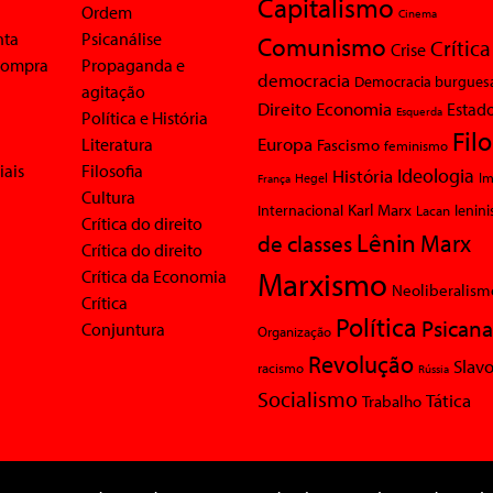
Capitalismo
Ordem
Cinema
nta
Psicanálise
Comunismo
Crítica
Crise
 compra
Propaganda e
democracia
Democracia burgues
agitação
Economia
Direito
Estad
Esquerda
Política e História
Fil
Europa
Literatura
Fascismo
feminismo
iais
Filosofia
Ideologia
História
Im
Hegel
França
Cultura
Karl Marx
Internacional
Lacan
lenin
Crítica do direito
Lênin
Marx
de classes
Crítica do direito
Marxismo
Crítica da Economia
Neoliberalism
Crítica
Política
Psicana
Conjuntura
Organização
Revolução
Slavo
racismo
Rússia
Socialismo
Tática
Trabalho