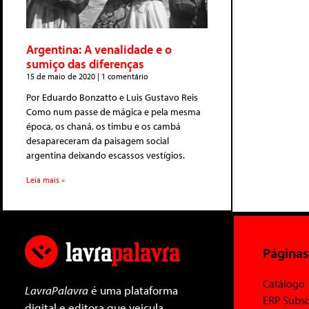
Argentina: A venalidade e o
sumiço das diferenças
15 de maio de 2020
1 comentário
Por Eduardo Bonzatto e Luis Gustavo Reis
Como num passe de mágica e pela mesma
época, os chaná, os timbu e os cambá
desapareceram da paisagem social
argentina deixando escassos vestígios.
Leia mais »
Páginas
Catálogo
LavraPalavra
é uma plataforma
ERP Subsc
digital e editora que veicula