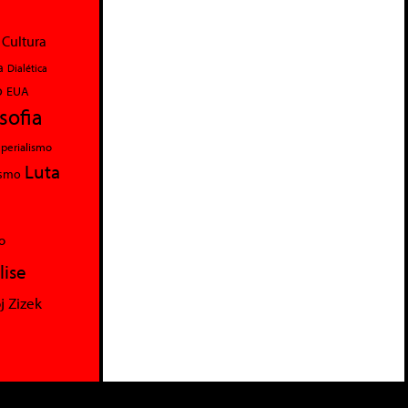
Cultura
a
Dialética
o
EUA
osofia
perialismo
Luta
ismo
o
lise
j Zizek