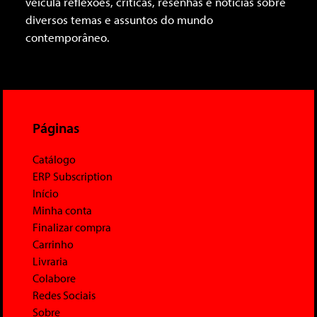
veicula reflexões, críticas, resenhas e notícias sobre
diversos temas e assuntos do mundo
contemporâneo.
Páginas
Catálogo
ERP Subscription
Início
Minha conta
Finalizar compra
Carrinho
Livraria
Colabore
Redes Sociais
Sobre