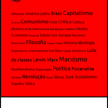
Capitalismo
Brasil
América Latina
Althusser
Comunismo
Crítica
Crise
Cultura
Cinema
democracia
Direito
Democracia burguesa
Dialética
Economia
Europa
Estado
Fascismo
EUA
Esquerda
Filosofia
Ideologia
História
feminismo
Hegel
França
Luta
Karl Marx
Internacional
Lacan
leninismo
Imperialismo
Marxismo
Lênin
Marx
de classes
Política
Psicanalise
Neoliberalismo
Organização
Revolução
Socialismo
Slavoj Zizek
racismo
Rússia
Tática
Trabalho