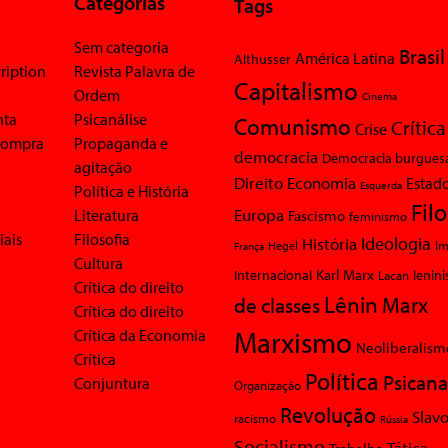
Categorias
Tags
Sem categoria
Brasil
América Latina
Althusser
ription
Revista Palavra de
Capitalismo
Ordem
Cinema
nta
Psicanálise
Comunismo
Crítica
Crise
 compra
Propaganda e
democracia
Democracia burgues
agitação
Economia
Direito
Estad
Esquerda
Política e História
Fil
Europa
Literatura
Fascismo
feminismo
iais
Filosofia
Ideologia
História
Im
Hegel
França
Cultura
Karl Marx
Internacional
Lacan
lenin
Crítica do direito
Lênin
Marx
de classes
Crítica do direito
Marxismo
Crítica da Economia
Neoliberalism
Crítica
Política
Psicana
Conjuntura
Organização
Revolução
Slavo
racismo
Rússia
Socialismo
Tática