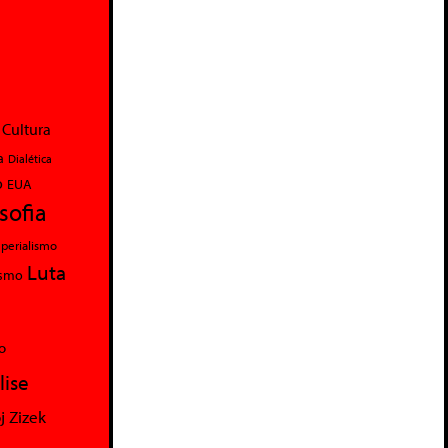
Cultura
a
Dialética
o
EUA
osofia
perialismo
Luta
ismo
o
lise
j Zizek