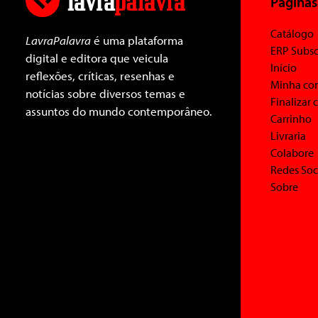
Páginas
Catálogo
LavraPalavra
é uma plataforma
ERP Subsc
digital e editora que veicula
Início
reflexões, críticas, resenhas e
Minha co
notícias sobre diversos temas e
Finalizar
assuntos do mundo contemporâneo.
Carrinho
Livraria
Colabore
Redes Soc
Sobre