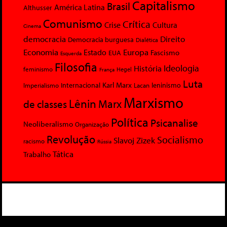
Capitalismo
Brasil
América Latina
Althusser
Comunismo
Crítica
Crise
Cultura
Cinema
democracia
Direito
Democracia burguesa
Dialética
Economia
Europa
Estado
Fascismo
EUA
Esquerda
Filosofia
Ideologia
História
feminismo
Hegel
França
Luta
Karl Marx
Internacional
Lacan
leninismo
Imperialismo
Marxismo
Lênin
Marx
de classes
Política
Psicanalise
Neoliberalismo
Organização
Revolução
Socialismo
Slavoj Zizek
racismo
Rússia
Tática
Trabalho