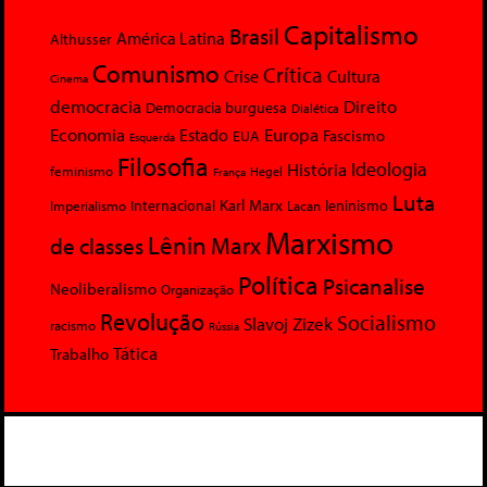
Capitalismo
Brasil
América Latina
Althusser
Comunismo
Crítica
Crise
Cultura
Cinema
democracia
Direito
Democracia burguesa
Dialética
Economia
Europa
Estado
Fascismo
EUA
Esquerda
Filosofia
Ideologia
História
feminismo
Hegel
França
Luta
Karl Marx
Internacional
Lacan
leninismo
Imperialismo
Marxismo
Lênin
Marx
de classes
Política
Psicanalise
Neoliberalismo
Organização
Revolução
Socialismo
Slavoj Zizek
racismo
Rússia
Tática
Trabalho