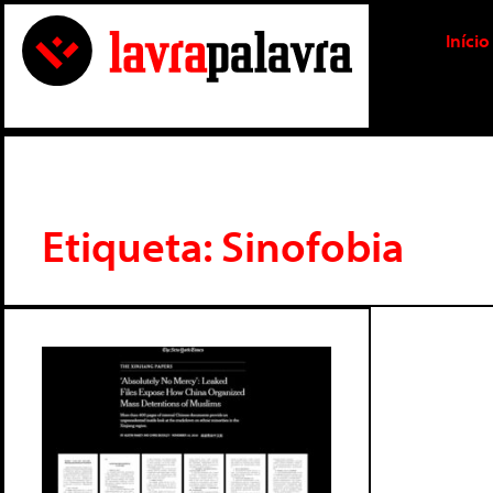
Início
Etiqueta: Sinofobia