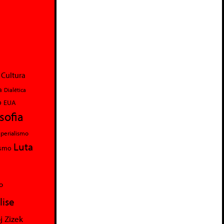
Cultura
a
Dialética
o
EUA
osofia
perialismo
Luta
ismo
o
lise
j Zizek