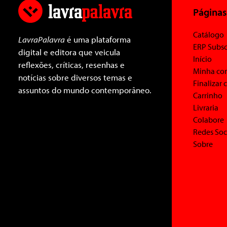
Páginas
Catálogo
LavraPalavra
é uma plataforma
ERP Subsc
digital e editora que veicula
Início
reflexões, críticas, resenhas e
Minha co
notícias sobre diversos temas e
Finalizar
assuntos do mundo contemporâneo.
Carrinho
Livraria
Colabore
Redes Soc
Sobre