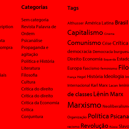
Categorias
Tags
Sem categoria
Brasil
América Latina
Althusser
ription
Revista Palavra de
Capitalismo
Ordem
Cinema
nta
Psicanálise
Comunismo
Crítica
Crise
 compra
Propaganda e
democracia
Democracia burgues
agitação
Economia
Direito
Estad
Esquerda
Política e História
Fil
Europa
Literatura
Fascismo
feminismo
iais
Filosofia
Ideologia
História
Im
Hegel
França
Cultura
Karl Marx
Internacional
Lacan
lenin
Crítica do direito
Lênin
Marx
de classes
Crítica do direito
Marxismo
Crítica da Economia
Neoliberalism
Crítica
Política
Psicana
Conjuntura
Organização
Revolução
Slavo
racismo
Rússia