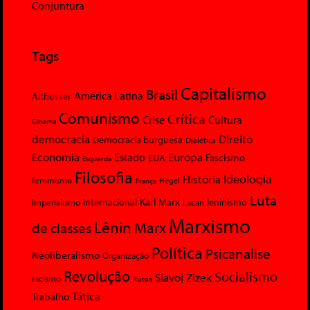
Conjuntura
Tags
Capitalismo
Brasil
América Latina
Althusser
Comunismo
Crítica
Crise
Cultura
Cinema
democracia
Direito
Democracia burguesa
Dialética
Economia
Europa
Estado
Fascismo
EUA
Esquerda
Filosofia
Ideologia
História
feminismo
Hegel
França
Luta
Karl Marx
Internacional
Lacan
leninismo
Imperialismo
Marxismo
Lênin
Marx
de classes
Política
Psicanalise
Neoliberalismo
Organização
Revolução
Socialismo
Slavoj Zizek
racismo
Rússia
Tática
Trabalho