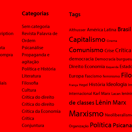
Categorias
Tags
Sem categoria
Brasil
América Latina
Althusser
ription
Revista Palavra de
Capitalismo
Ordem
Cinema
nta
Psicanálise
Comunismo
Crítica
Crise
 compra
Propaganda e
democracia
Democracia burgues
agitação
Economia
Direito
Estad
Esquerda
Política e História
Fil
Europa
Literatura
Fascismo
feminismo
iais
Filosofia
Ideologia
História
Im
Hegel
França
Cultura
Karl Marx
Internacional
Lacan
lenin
Crítica do direito
Lênin
Marx
de classes
Crítica do direito
Marxismo
Crítica da Economia
Neoliberalism
Crítica
Política
Psicana
Conjuntura
Organização