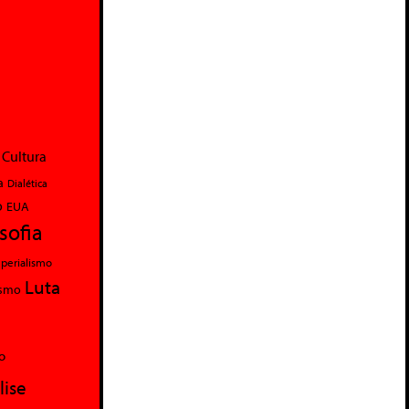
Cultura
a
Dialética
o
EUA
osofia
perialismo
Luta
ismo
o
lise