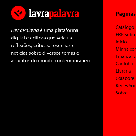
Páginas
Catálogo
LavraPalavra
é uma plataforma
ERP Subsc
digital e editora que veicula
Início
reflexões, críticas, resenhas e
Minha co
notícias sobre diversos temas e
Finalizar
assuntos do mundo contemporâneo.
Carrinho
Livraria
Colabore
Redes Soc
Sobre