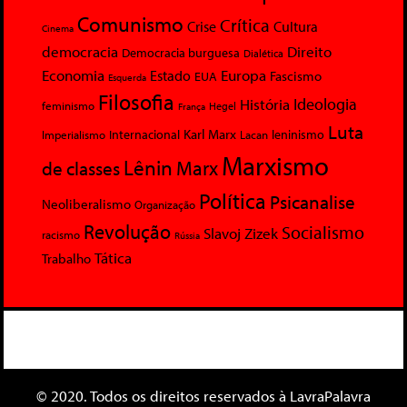
Comunismo
Crítica
Crise
Cultura
Cinema
democracia
Direito
Democracia burguesa
Dialética
Economia
Europa
Estado
Fascismo
EUA
Esquerda
Filosofia
Ideologia
História
feminismo
Hegel
França
Luta
Karl Marx
Internacional
Lacan
leninismo
Imperialismo
Marxismo
Lênin
Marx
de classes
Política
Psicanalise
Neoliberalismo
Organização
Revolução
Socialismo
Slavoj Zizek
racismo
Rússia
Tática
Trabalho
© 2020. Todos os direitos reservados à LavraPalavra