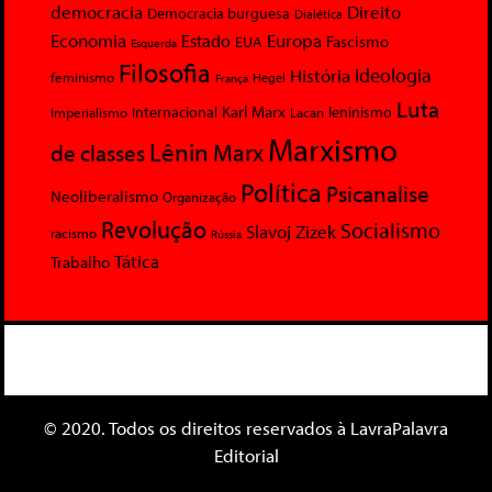
democracia
Direito
Democracia burguesa
Dialética
Economia
Europa
Estado
Fascismo
EUA
Esquerda
Filosofia
Ideologia
História
feminismo
Hegel
França
Luta
Karl Marx
Internacional
Lacan
leninismo
Imperialismo
Marxismo
Lênin
Marx
de classes
Política
Psicanalise
Neoliberalismo
Organização
Revolução
Socialismo
Slavoj Zizek
racismo
Rússia
Tática
Trabalho
© 2020. Todos os direitos reservados à LavraPalavra
Editorial