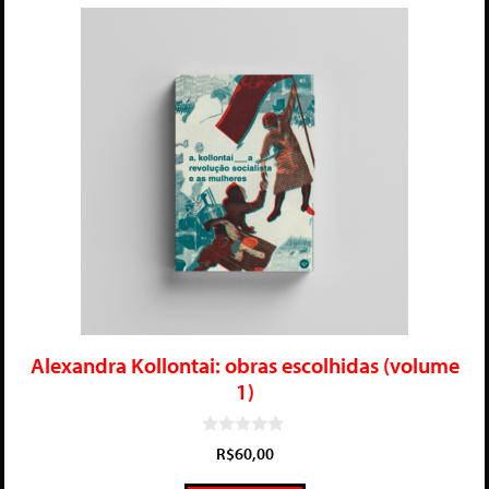
Alexandra Kollontai: obras escolhidas (volume
1)
0
R$
60,00
d
e