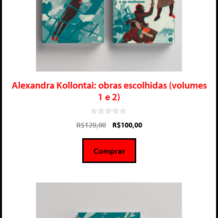
Alexandra Kollontai: obras escolhidas (volumes
1 e 2)
0
R$
120,00
R$
100,00
d
e
5
Comprar