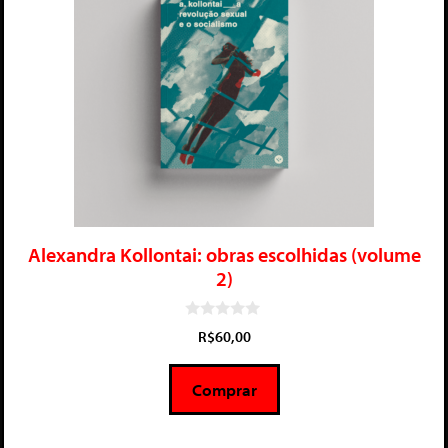
Alexandra Kollontai: obras escolhidas (volume
2)
0
R$
60,00
d
e
5
Comprar