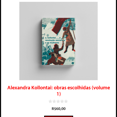
Alexandra Kollontai: obras escolhidas (volume
1)
0
R$
60,00
d
e