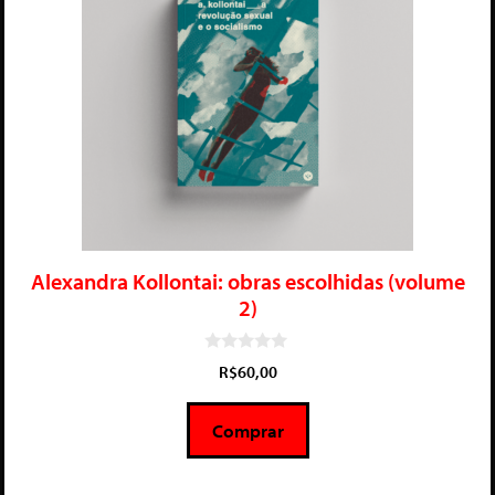
Alexandra Kollontai: obras escolhidas (volume
2)
0
R$
60,00
d
e
5
Comprar