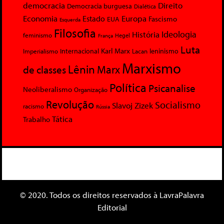
democracia
Direito
Democracia burguesa
Dialética
Economia
Europa
Estado
Fascismo
EUA
Esquerda
Filosofia
Ideologia
História
feminismo
Hegel
França
Luta
Karl Marx
Internacional
Lacan
leninismo
Imperialismo
Marxismo
Lênin
Marx
de classes
Política
Psicanalise
Neoliberalismo
Organização
Revolução
Socialismo
Slavoj Zizek
racismo
Rússia
Tática
Trabalho
© 2020. Todos os direitos reservados à LavraPalavra
Editorial