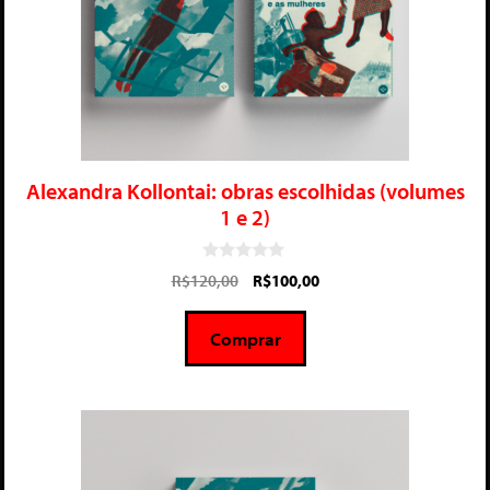
Alexandra Kollontai: obras escolhidas (volumes
1 e 2)
0
R$
120,00
R$
100,00
d
e
5
Comprar