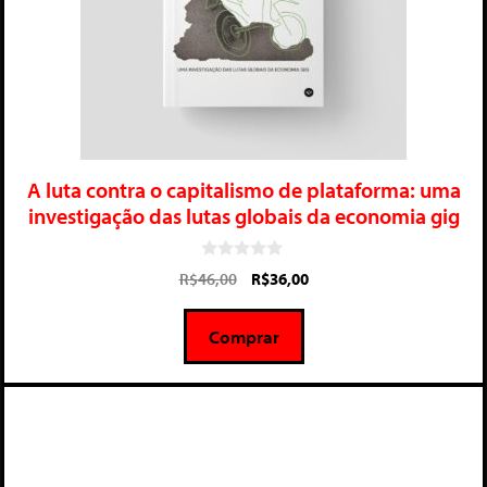
A luta contra o capitalismo de plataforma: uma
investigação das lutas globais da economia gig
0
R$
46,00
R$
36,00
d
e
5
Comprar