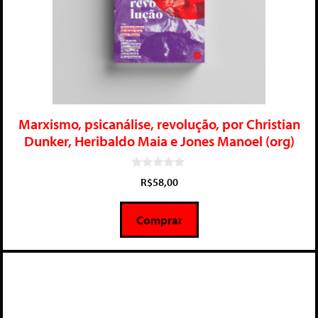
Marxismo, psicanálise, revolução, por Christian
Dunker, Heribaldo Maia e Jones Manoel (org)
0
R$
58,00
d
e
5
Comprar