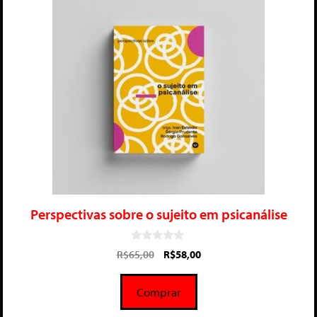
Perspectivas sobre o sujeito em psicanálise
0
R$
65,00
R$
58,00
d
e
5
Comprar