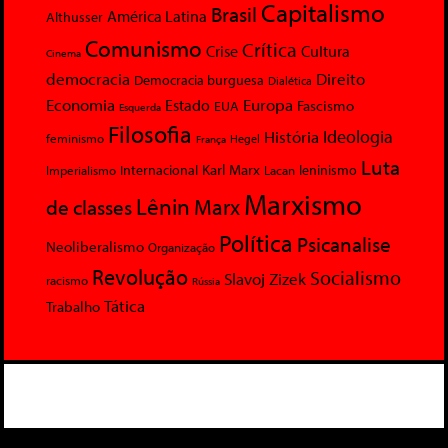
Capitalismo
Brasil
América Latina
Althusser
Comunismo
Crítica
Crise
Cultura
Cinema
democracia
Direito
Democracia burguesa
Dialética
Economia
Europa
Estado
Fascismo
EUA
Esquerda
Filosofia
Ideologia
História
feminismo
Hegel
França
Luta
Karl Marx
Internacional
Lacan
leninismo
Imperialismo
Marxismo
Lênin
Marx
de classes
Política
Psicanalise
Neoliberalismo
Organização
Revolução
Socialismo
Slavoj Zizek
racismo
Rússia
Tática
Trabalho