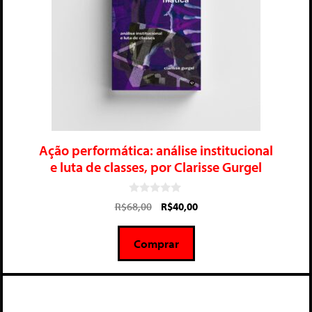
Ação performática: análise institucional
e luta de classes, por Clarisse Gurgel
0
R$
68,00
R$
40,00
d
e
5
Comprar