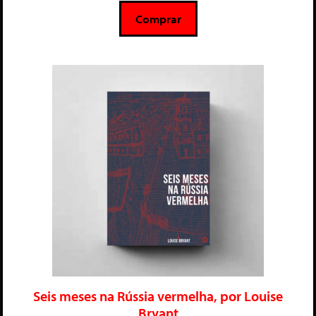
5
Comprar
Seis meses na Rússia vermelha, por Louise
Bryant