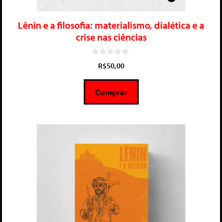
Lênin e a filosofia: materialismo, dialética e a
crise nas ciências
0
R$
50,00
d
e
5
Comprar