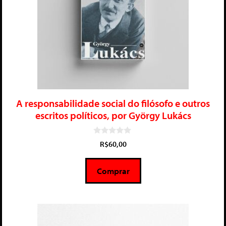
A responsabilidade social do filósofo e outros
escritos políticos, por György Lukács
0
R$
60,00
d
e
5
Comprar