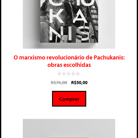
O marxismo revolucionário de Pachukanis:
obras escolhidas
0
R$
76,00
R$
50,00
d
e
5
Comprar