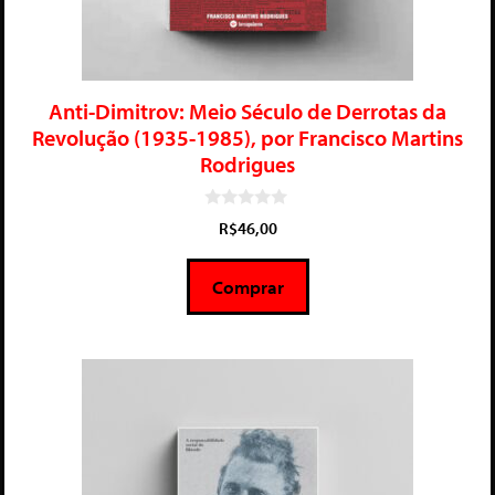
Anti-Dimitrov: Meio Século de Derrotas da
Revolução (1935-1985), por Francisco Martins
Rodrigues
0
R$
46,00
d
e
5
Comprar