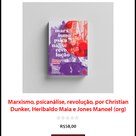
Marxismo, psicanálise, revolução, por Christian
Dunker, Heribaldo Maia e Jones Manoel (org)
0
R$
58,00
d
e