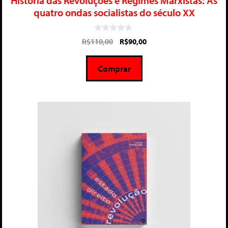
História das Revoluções e Regimes Marxistas: As
quatro ondas socialistas do século XX
0
R$
110,00
R$
90,00
d
e
5
Comprar