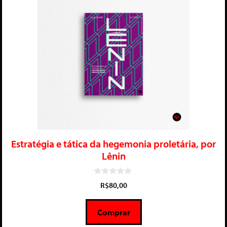
Estratégia e tática da hegemonia proletária, por
Lênin
0
R$
80,00
d
e
5
Comprar