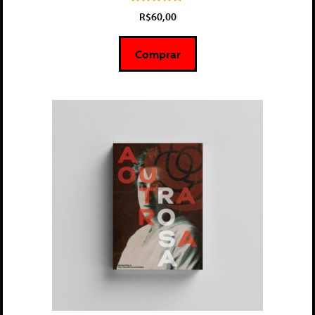
5.00
R$
60,00
de 5
Comprar