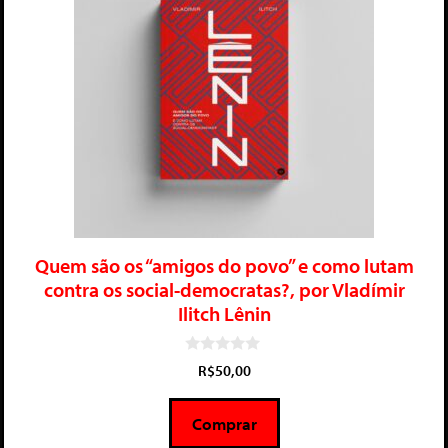
Quem são os “amigos do povo” e como lutam
contra os social-democratas?, por Vladímir
Ilitch Lênin
0
R$
50,00
d
e
5
Comprar