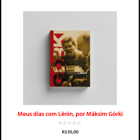
Meus dias com Lênin, por Máksim Górki
0
R$
30,00
d
e