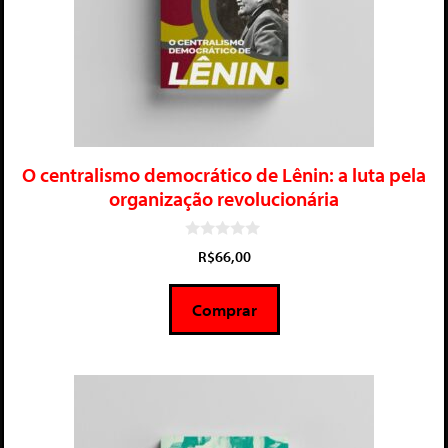
O centralismo democrático de Lênin: a luta pela
organização revolucionária
0
R$
66,00
d
e
5
Comprar