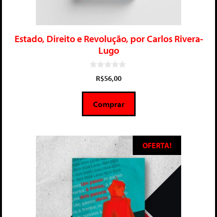
Estado, Direito e Revolução, por Carlos Rivera-
Lugo
0
R$
56,00
d
e
5
Comprar
OFERTA!