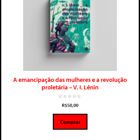
A emancipação das mulheres e a revolução
proletária – V. I. Lênin
0
R$
50,00
d
e
5
Comprar