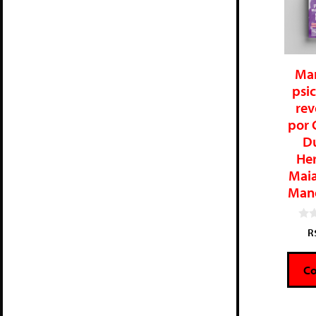
Mar
psic
rev
por 
D
He
Maia
Mano
0
R
d
e
5
C