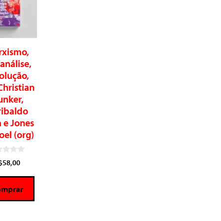
xismo,
análise,
olução,
Christian
unker,
ribaldo
 e Jones
el (org)
$
58,00
omprar