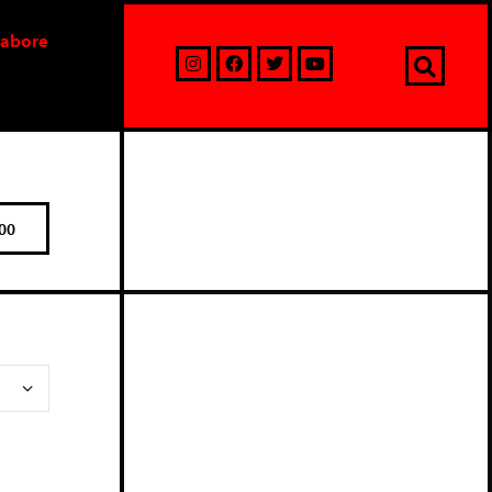
labore
00