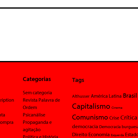
Categorias
Tags
Sem categoria
Brasil
América Latina
Althusser
ription
Revista Palavra de
Capitalismo
Ordem
Cinema
nta
Psicanálise
Comunismo
Crítica
Crise
 compra
Propaganda e
democracia
Democracia burgues
agitação
Economia
Direito
Estad
Esquerda
Política e História