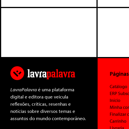
Páginas
Catálogo
LavraPalavra
é uma plataforma
ERP Subsc
digital e editora que veicula
Início
reflexões, críticas, resenhas e
Minha co
notícias sobre diversos temas e
Finalizar
assuntos do mundo contemporâneo.
Carrinho
Livraria