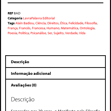
REF
BAD
Categoria
LavraPalavra Editorial
Tags
Alain Badiou
,
Ciência
,
Direitos
,
Ética
,
Felicidade
,
Filosofia
,
França
,
Francês
,
Francesa
,
Humano
,
Matemática
,
Ontologia
,
Poesia
,
Política
,
Psicanálise
,
Ser
,
Sujeito
,
Verdade
,
Vida
Descrição
Informação adicional
Avaliações (0)
Descrição
Separados por 20 anos, o Manifesto pela Filosofia