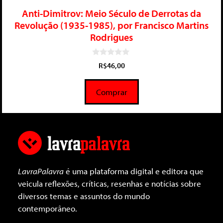
Anti-Dimitrov: Meio Século de Derrotas da
Revolução (1935-1985), por Francisco Martins
Rodrigues
0
R$
46,00
d
e
5
Comprar
LavraPalavra
é uma plataforma digital e editora que
veicula reflexões, críticas, resenhas e notícias sobre
diversos temas e assuntos do mundo
contemporâneo.