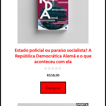
Estado policial ou paraíso socialista? A
República Democrática Alemã e o que
aconteceu com ela
0
R$
58,00
d
e
5
Comprar
OFERTA!