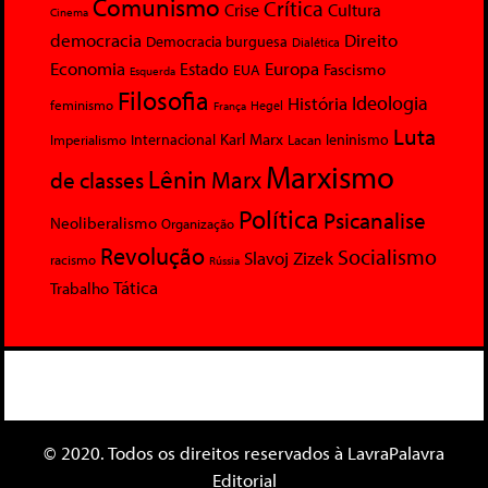
Comunismo
Crítica
Crise
Cultura
Cinema
democracia
Direito
Democracia burguesa
Dialética
Economia
Europa
Estado
Fascismo
EUA
Esquerda
Filosofia
Ideologia
História
feminismo
Hegel
França
Luta
Karl Marx
Internacional
Lacan
leninismo
Imperialismo
Marxismo
Lênin
Marx
de classes
Política
Psicanalise
Neoliberalismo
Organização
Revolução
Socialismo
Slavoj Zizek
racismo
Rússia
Tática
Trabalho
© 2020. Todos os direitos reservados à LavraPalavra
Editorial