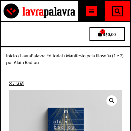
0
R$
0,00
Início
/
LavraPalavra Editorial
/ Manifesto pela filosofia (1 e 2),
por Alain Badiou
OFERTA!