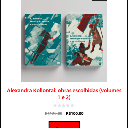
Alexandra Kollontai: obras escolhidas (volumes
1 e 2)
0
R$
120,00
R$
100,00
d
e
5